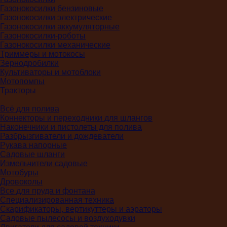
Газонокосилки бензиновые
Газонокосилки электрические
Газонокосилки аккумуляторные
Газонокосилки-роботы
Газонокосилки механические
Триммеры и мотокосы
Зернодробилки
Культиваторы и мотоблоки
Мотопомпы
Тракторы
Всё для полива
Коннекторы и переходники для шлангов
Наконечники и пистолеты для полива
Разбрызгиватели и дождеватели
Рукава напорные
Садовые шланги
Измельчители садовые
Мотобуры
Дровоколы
Все для пруда и фонтана
Специализированная техника
Скарификаторы, вертикуттеры и аэраторы
Садовые пылесосы и воздуходувки