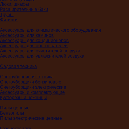
Люки, шкафы
Расширительные баки
Трубы
Фитинги
Аксессуары для климатического оборудования
Аксессуары для каминов
Аксессуары для кондиционеров
Аксессуары для обогревателей
Аксессуары для очистителей воздуха
Аксессуары для увлажнителей воздуха
Садовая техника
Снегоуборочная техника
Снегоуборщики бензиновые
Снегоуборщики электрические
Аксессуары и комплектующие
Кусторезы и ножницы
Пилы цепные
Бензопилы
Пилы электрические цепные
Газонокосилки