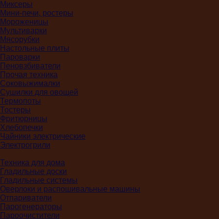
Миксеры
Мини-печи, ростеры
Мороженицы
Мультиварки
Мясорубки
Настольные плиты
Пароварки
Пеновзбиватели
Прочая техника
Соковыжималки
Сушилки для овощей
Термопоты
Тостеры
Фритюрницы
Хлебопечки
Чайники электрические
Электрогрили
Техника для дома
Гладильные доски
Гладильные системы
Оверлоки и распошивальные машины
Отпариватели
Парогенераторы
Пароочистители