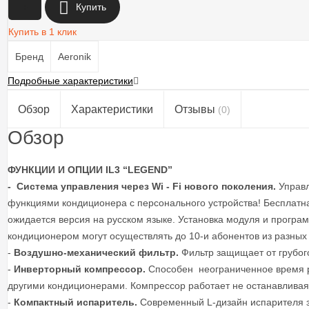
+
Купить
Купить в 1 клик
Бренд
Aeronik
Подробные характеристики
Обзор
Характеристики
Отзывы
(0)
Обзор
ФУНКЦИИ И ОПЦИИ IL3 “LEGEND”
-
Система управления через
Wi
-
Fi
нового поколения.
Управл
функциями кондиционера с персонального устройства! Бесплатн
ожидается версия на русском языке. Установка модуля и програ
кондиционером могут осуществлять до 10-и абонентов из разных 
-
Воздушно-механический фильтр.
Фильтр защищает от грубого
-
Инверторный компрессор.
Способен неограниченное время р
другими кондиционерами. Компрессор работает не останавливаяс
-
Компактный испаритель.
Современный L-дизайн испарителя з