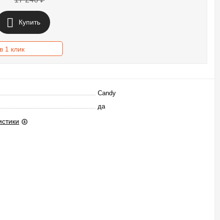
Купить
в 1 клик
Candy
да
истики