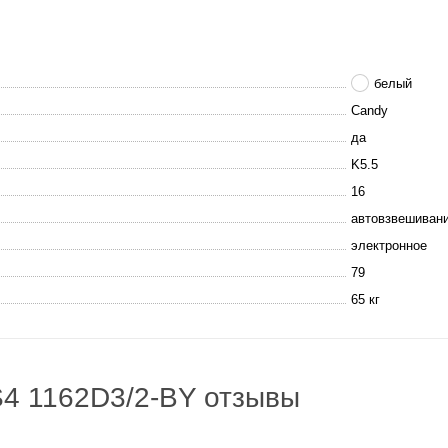
белый
Candy
да
K5.5
16
автовзвешивани
электронное
79
65 кг
4 1162D3/2-BY отзывы