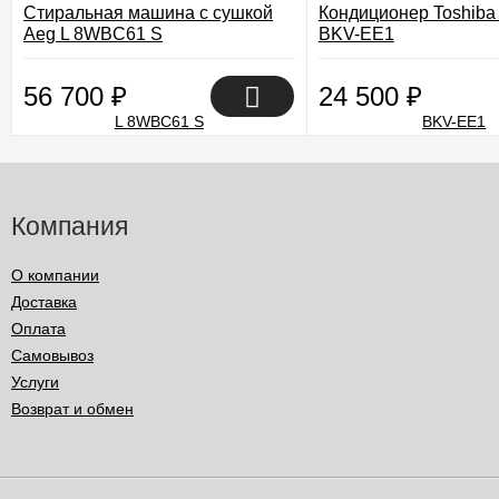
Стиральная машина с сушкой
Кондиционер Toshiba
Aeg L 8WBC61 S
BKV-EE1
56 700
₽
24 500
₽
Компания
О компании
Доставка
Оплата
Самовывоз
Услуги
Возврат и обмен