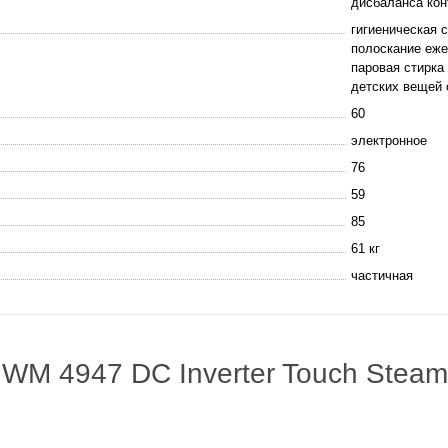
дисбаланса кон
гигиеническая 
полоскание еже
паровая стирка
детских вещей 
60
электронное
76
59
85
61 кг
частичная
WM 4947 DC Inverter Touch Stea