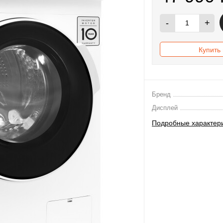
-
+
Купить 
Бренд
Дисплей
Подробные характер