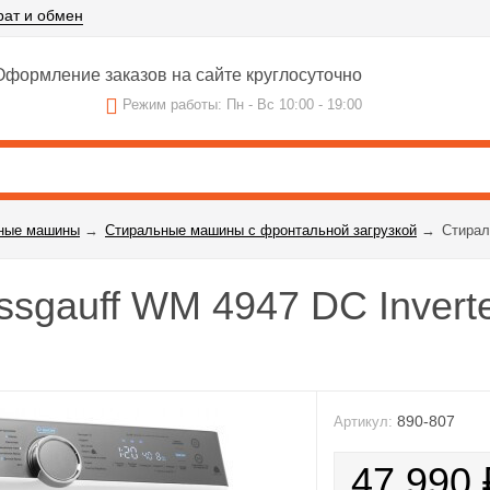
рат и обмен
формление заказов на сайте круглосуточно
Режим работы: Пн - Вс 10:00 - 19:00
ные машины
→
Стиральные машины с фронтальной загрузкой
→
Стирал
sgauff WM 4947 DC Inverte
890-807
Артикул:
47 990