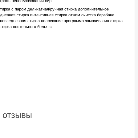
троль пенообразования обр
стирка с паром деликатная/ручная стирка дополнительное
дневная стирка интенсивная стирка отжим очистка барабана
 повседневная стирка полоскание программа замачивания стирка
стирка постельного белья с
m отзывы