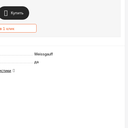
Купить
в 1 клик
Weissgauff
да
истики