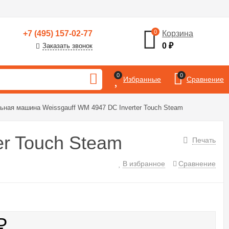
0
+7 (495) 157-02-77
Корзина
0
₽
Заказать звонок
0
0
Избранные
Сравнение
ьная машина Weissgauff WM 4947 DC Inverter Touch Steam
r Touch Steam
Печать
В избранное
Сравнение
₽