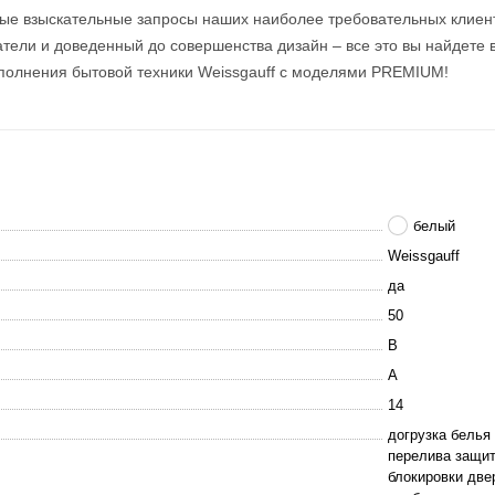
мые взыскательные запросы наших наиболее требовательных клиен
атели и доведенный до совершенства дизайн – все это вы найдет
сполнения бытовой техники Weissgauff с моделями PREMIUM!
белый
Weissgauff
да
50
B
A
14
догрузка белья
перелива защит
блокировки две