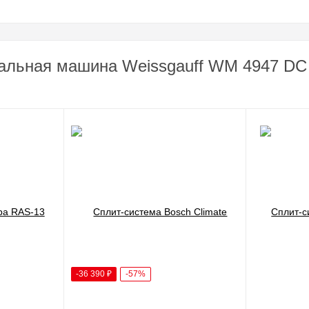
альная машина Weissgauff WM 4947 DC I
-36 390
₽
-57%