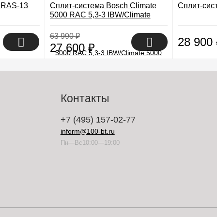
 RAS-13
Сплит-система Bosch Climate
Сплит-сис
5000 RAC 5,3-3 IBW/Climate
5000 RAC 5,3-2 OUE
63 990
₽
28 900
27 600
₽
Контакты
+7 (495) 157-02-77
inform@100-bt.ru
Пн—Вс10:00—19:00