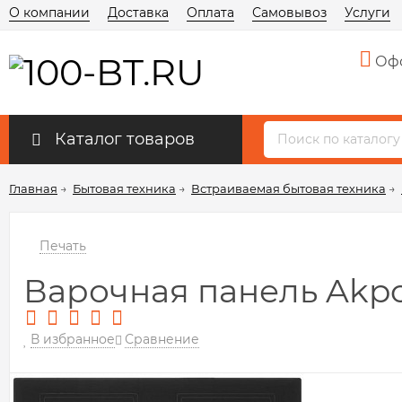
О компании
Доставка
Оплата
Самовывоз
Услуги
Офо
Каталог товаров
Главная
→
Бытовая техника
→
Встраиваемая бытовая техника
→
Печать
Варочная панель Akpo
В избранное
Сравнение