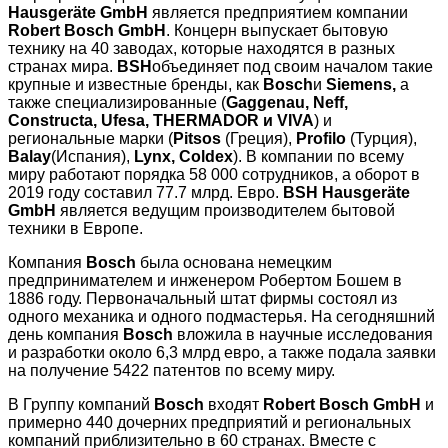
Hausgeräte GmbH
является предприятием компании
Robert Bosch GmbH
. Концерн выпускает бытовую
технику на 40 заводах, которые находятся в разных
странах мира.
BSH
объединяет под своим началом такие
крупные и известные бренды, как
Bosch
и
Siemens,
а
также специализированные (
Gaggenau, Neff,
Constructa, Ufesa, THERMADOR и VIVA
) и
региональные марки (
Pitsos
(Греция),
Profilo
(Турция),
Balay
(Испания),
Lynx, Coldex
). В компании по всему
миру работают порядка 58 000 сотрудников, а оборот в
2019 году составил 77.7 млрд. Евро.
BSH Hausgeräte
GmbH
является ведущим производителем бытовой
техники в Европе.
Компания
Bosch
была основана немецким
предпринимателем и инженером Робертом Бошем в
1886 году. Первоначальный штат фирмы состоял из
одного механика и одного подмастерья. На сегодняшний
день компания
Bosch
вложила в научные исследования
и разработки около 6,3 млрд евро, а также подала заявки
на получение 5422 патентов по всему миру.
В Группу компаний
Bosch
входят
Robert Bosch GmbH
и
примерно 440 дочерних предприятий и региональных
компаний приблизительно в 60 странах. Вместе с