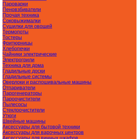
Пароварки
Пеновзбиватели
Прочая техника
Соковыжималки
Сушилки для овощей
Термопоты
Тостеры
Фритюрницы
Хлебопечки
Чайники электрические
Электрогрили
Техника для дома
Гладильные доски
Гладильные системы
Оверлоки и распошивальные машины
Отпариватели
Парогенераторы
Пароочистители
Пылесосы
Стеклоочистители
Утюги
Швейные машины
Аксессуары для бытовой техники
Аксессуары для варочных центров
Аксессуары для винных шкафов