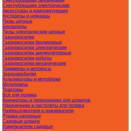
Снегоуборщики бензиновые
Снегоуборщики электрические
Аксессуары и комплектующие
Кусторезы и ножницы
Пилы цепные
Бензопилы
Пилы электрические цепные
Газонокосилки
Газонокосилки бензиновые
Газонокосилки электрические
Газонокосилки аккумуляторные
Газонокосилки-роботы
Газонокосилки механические
Триммеры и мотокосы
Зернодробилки
Культиваторы и мотоблоки
Мотопомпы
Тракторы
Всё для полива
Коннекторы и переходники для шлангов
Наконечники и пистолеты для полива
Разбрызгиватели и дождеватели
Рукава напорные
Садовые шланги
Измельчители садовые