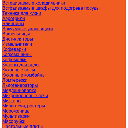
Встраиваемые холодильники
Встраиваемые шкафы для подогрева посуды
Техника для кухни
Аэрогрили
Блинницы
Вакуумные упаковщики
Вафельницы
Дистилляторы
Измельчители
Кофеварки
Кофемашины
Кофемолки
Кулеры для воды
Кухонные весы
Кухонные комбайны
Ломтерезки
Льдогенераторы
Медленноварки
Микроволновые печи
Миксеры
Мини-печи, ростеры
Мороженицы
Мультиварки
Мясорубки
Настольные плиты