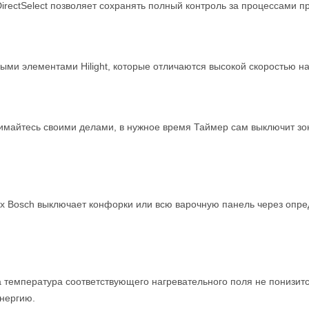
ectSelect позволяет сохранять полный контроль за процессами п
ми элементами Hilight, которые отличаются высокой скоростью н
имайтесь своими делами, в нужное время Таймер сам выключит зон
х Bosch выключает конфорки или всю варочную панель через опред
а температура соответствующего нагревательного поля не понизитс
энергию.