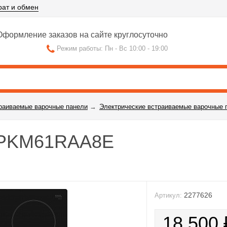
рат и обмен
формление заказов на сайте круглосуточно
Режим работы: Пн - Вс 10:00 - 19:00
раиваемые варочные панели
→
Электрические встраиваемые варочные 
h PKM61RAA8E
2277626
Артикул:
18 500