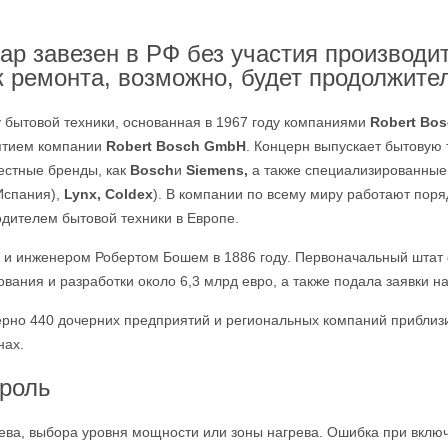
ар завезен в РФ без участия производ
ок ремонта, возможно, будет продолжите
 бытовой техники, основанная в 1967 году компаниями
Robert Bo
ятием компании
Robert Bosch GmbH
. Концерн выпускает бытовую 
естные бренды, как
Bosch
и
Siemens,
а также специализированные
Испания),
Lynx, Coldex
). В компании по всему миру работают поряд
дителем бытовой техники в Европе.
 инженером Робертом Бошем в 1886 году. Первоначальный штат ф
вания и разработки около 6,3 млрд евро, а также подала заявки н
рно 440 дочерних предприятий и региональных компаний приблизи
нах.
троль
рева, выбора уровня мощности или зоны нагрева. Ошибка при вклю