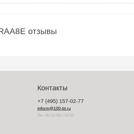
1RAA8E отзывы
Контакты
+7 (495) 157-02-77
inform@100-bt.ru
Пн—Вс10:00—19:00