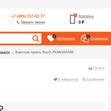
0
+7 (495) 157-02-77
Корзина
0
₽
Заказать звонок
0
0
Избранные
Сравнение
панели
→
Варочная панель Bosch PKM61RAA8E
Печать
В избранное
Сравнение
₽