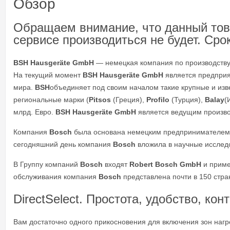
Обзор
Обращаем внимание, что данный тов
сервисе производиться не будет. Ср
BSH Hausgeräte GmbH
— немецкая компания по производству
На текущий момент
BSH Hausgeräte GmbH
является предпри
мира.
BSH
объединяет под своим началом такие крупные и изв
региональные марки (
Pitsos
(Греция),
Profilo
(Турция),
Balay
(
млрд. Евро.
BSH Hausgeräte GmbH
является ведущим произво
Компания
Bosch
была основана немецким предпринимателем и
сегодняшний день компания
Bosch
вложила в научные исследо
В Группу компаний
Bosch
входят
Robert Bosch GmbH
и приме
обслуживания компания
Bosch
представлена почти в 150 стра
DirectSelect. Простота, удобство, кон
Вам достаточно одного прикосновения для включения зон наг