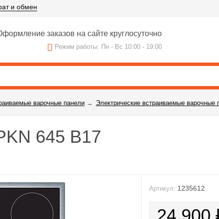
рат и обмен
формление заказов на сайте круглосуточно
Режим работы: Пн - Вс 10:00 - 19:00
раиваемые варочные панели
→
Электрические встраиваемые варочные 
PKN 645 B17
1235612
Артикул:
24 900