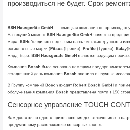
производиться не будет. Срок ремон
BSH Hausgeräte GmbH
— немецкая компания по производству
На текущий момент
BSH Hausgeräte GmbH
является предпри
мира.
BSH
объединяет под своим началом такие крупные и изв
региональные марки (
Pitsos
(Греция),
Profilo
(Турция),
Balay
(
млрд. Евро.
BSH Hausgeräte GmbH
является ведущим произво
Компания
Bosch
была основана немецким предпринимателем и
сегодняшний день компания
Bosch
вложила в научные исследо
В Группу компаний
Bosch
входят
Robert Bosch GmbH
и приме
обслуживания компания
Bosch
представлена почти в 150 стра
Сенсорное управление TOUCH CON
Вам достаточно одного прикосновения для включения зон наг
продуманному расположению сенсорных кнопок.