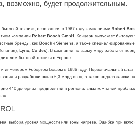
та, возможно, будет продолжительным.
 бытовой техники, основанная в 1967 году компаниями
Robert Bo
ятием компании
Robert Bosch GmbH
. Концерн выпускает бытовую 
естные бренды, как
Bosch
и
Siemens,
а также специализированные
Испания),
Lynx, Coldex
). В компании по всему миру работают поряд
дителем бытовой техники в Европе.
 инженером Робертом Бошем в 1886 году. Первоначальный штат ф
вания и разработки около 6,3 млрд евро, а также подала заявки н
рно 440 дочерних предприятий и региональных компаний приблизи
нах.
TROL
рева, выбора уровня мощности или зоны нагрева. Ошибка при вклю