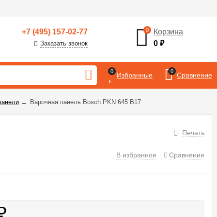
0
+7 (495) 157-02-77
Корзина
0
₽
Заказать звонок
0
0
Избранные
Сравнение
панели
→
Варочная панель Bosch PKN 645 B17
Печать
В избранное
Сравнение
₽