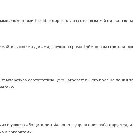
ми элементами Hilight, которые отличаются высокой скоростью н
имайтесь своими делами, в нужное время Таймер сам выключит зон
а температура соответствующего нагревательного поля не понизитс
энергию.
чив функцию «Защита детей» панель управления заблокируется, и 
щими поварятами.