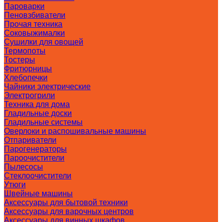
Пароварки
Пеновзбиватели
Прочая техника
Соковыжималки
Сушилки для овощей
Термопоты
Тостеры
Фритюрницы
Хлебопечки
Чайники электрические
Электрогрили
Техника для дома
Гладильные доски
Гладильные системы
Оверлоки и распошивальные машины
Отпариватели
Парогенераторы
Пароочистители
Пылесосы
Стеклоочистители
Утюги
Швейные машины
Аксессуары для бытовой техники
Аксессуары для варочных центров
Аксессуары для винных шкафов