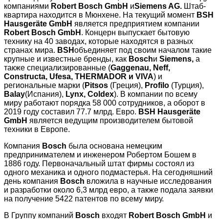
компаниями
Robert Bosch GmbH
и
Siemens AG.
Штаб-
квартира находится в Мюнхене. На текущий момент
BSH
Hausgeräte GmbH
является предприятием компании
Robert Bosch GmbH
. Концерн выпускает бытовую
технику на 40 заводах, которые находятся в разных
странах мира.
BSH
объединяет под своим началом такие
крупные и известные бренды, как
Bosch
и
Siemens,
а
также специализированные (
Gaggenau, Neff,
Constructa, Ufesa, THERMADOR и VIVA
) и
региональные марки (
Pitsos
(Греция),
Profilo
(Турция),
Balay
(Испания),
Lynx, Coldex
). В компании по всему
миру работают порядка 58 000 сотрудников, а оборот в
2019 году составил 77.7 млрд. Евро.
BSH Hausgeräte
GmbH
является ведущим производителем бытовой
техники в Европе.
Компания
Bosch
была основана немецким
предпринимателем и инженером Робертом Бошем в
1886 году. Первоначальный штат фирмы состоял из
одного механика и одного подмастерья. На сегодняшний
день компания
Bosch
вложила в научные исследования
и разработки около 6,3 млрд евро, а также подала заявки
на получение 5422 патентов по всему миру.
В Группу компаний
Bosch
входят
Robert Bosch GmbH
и