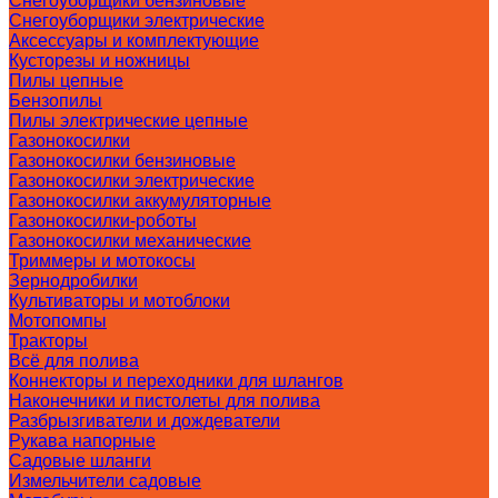
Снегоуборщики бензиновые
Снегоуборщики электрические
Аксессуары и комплектующие
Кусторезы и ножницы
Пилы цепные
Бензопилы
Пилы электрические цепные
Газонокосилки
Газонокосилки бензиновые
Газонокосилки электрические
Газонокосилки аккумуляторные
Газонокосилки-роботы
Газонокосилки механические
Триммеры и мотокосы
Зернодробилки
Культиваторы и мотоблоки
Мотопомпы
Тракторы
Всё для полива
Коннекторы и переходники для шлангов
Наконечники и пистолеты для полива
Разбрызгиватели и дождеватели
Рукава напорные
Садовые шланги
Измельчители садовые