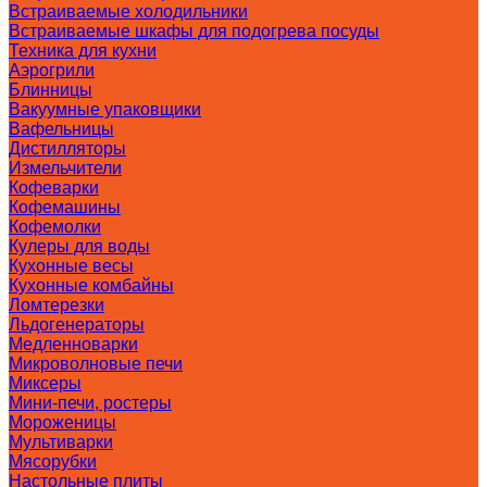
Встраиваемые холодильники
Встраиваемые шкафы для подогрева посуды
Техника для кухни
Аэрогрили
Блинницы
Вакуумные упаковщики
Вафельницы
Дистилляторы
Измельчители
Кофеварки
Кофемашины
Кофемолки
Кулеры для воды
Кухонные весы
Кухонные комбайны
Ломтерезки
Льдогенераторы
Медленноварки
Микроволновые печи
Миксеры
Мини-печи, ростеры
Мороженицы
Мультиварки
Мясорубки
Настольные плиты