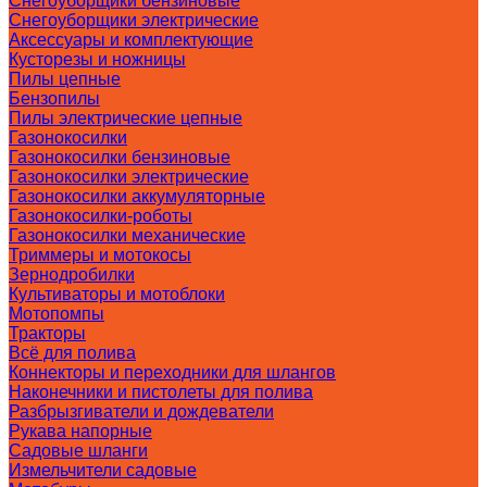
Снегоуборщики бензиновые
Снегоуборщики электрические
Аксессуары и комплектующие
Кусторезы и ножницы
Пилы цепные
Бензопилы
Пилы электрические цепные
Газонокосилки
Газонокосилки бензиновые
Газонокосилки электрические
Газонокосилки аккумуляторные
Газонокосилки-роботы
Газонокосилки механические
Триммеры и мотокосы
Зернодробилки
Культиваторы и мотоблоки
Мотопомпы
Тракторы
Всё для полива
Коннекторы и переходники для шлангов
Наконечники и пистолеты для полива
Разбрызгиватели и дождеватели
Рукава напорные
Садовые шланги
Измельчители садовые