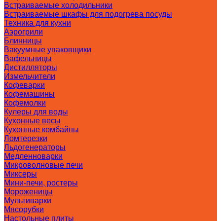
Встраиваемые холодильники
Встраиваемые шкафы для подогрева посуды
Техника для кухни
Аэрогрили
Блинницы
Вакуумные упаковщики
Вафельницы
Дистилляторы
Измельчители
Кофеварки
Кофемашины
Кофемолки
Кулеры для воды
Кухонные весы
Кухонные комбайны
Ломтерезки
Льдогенераторы
Медленноварки
Микроволновые печи
Миксеры
Мини-печи, ростеры
Мороженицы
Мультиварки
Мясорубки
Настольные плиты