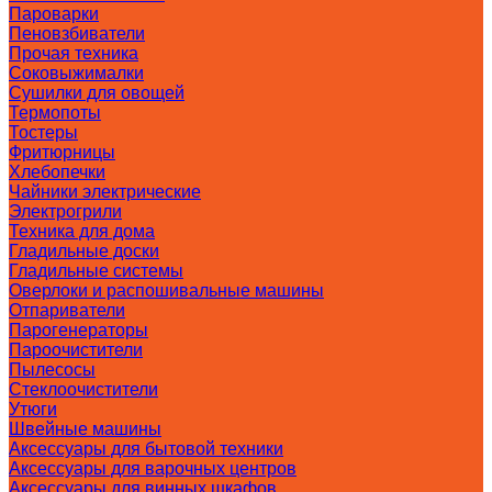
Пароварки
Пеновзбиватели
Прочая техника
Соковыжималки
Сушилки для овощей
Термопоты
Тостеры
Фритюрницы
Хлебопечки
Чайники электрические
Электрогрили
Техника для дома
Гладильные доски
Гладильные системы
Оверлоки и распошивальные машины
Отпариватели
Парогенераторы
Пароочистители
Пылесосы
Стеклоочистители
Утюги
Швейные машины
Аксессуары для бытовой техники
Аксессуары для варочных центров
Аксессуары для винных шкафов