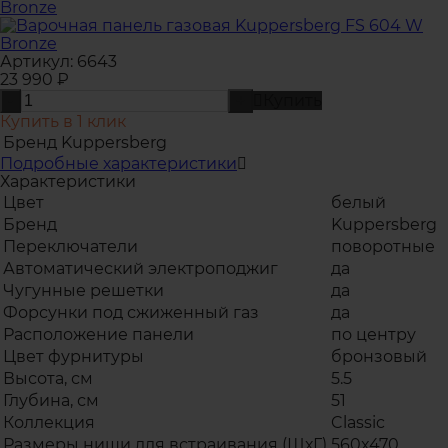
Артикул:
6643
23 990
₽
Купить
-
+
Купить в 1 клик
Бренд
Kuppersberg
Подробные характеристики
Характеристики
Цвет
белый
Бренд
Kuppersberg
Переключатели
поворотные
Автоматический электроподжиг
да
Чугунные решетки
да
Форсунки под сжиженный газ
да
Расположение панели
по центру
Цвет фурнитуры
бронзовый
Высота, см
5.5
Глубина, см
51
Коллекция
Classic
Размеры ниши для встраивания (ШхГ)
560x470