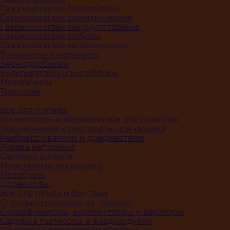
Газонокосилки бензиновые
Газонокосилки электрические
Газонокосилки аккумуляторные
Газонокосилки-роботы
Газонокосилки механические
Триммеры и мотокосы
Зернодробилки
Культиваторы и мотоблоки
Мотопомпы
Тракторы
Всё для полива
Коннекторы и переходники для шлангов
Наконечники и пистолеты для полива
Разбрызгиватели и дождеватели
Рукава напорные
Садовые шланги
Измельчители садовые
Мотобуры
Дровоколы
Все для пруда и фонтана
Специализированная техника
Скарификаторы, вертикуттеры и аэраторы
Садовые пылесосы и воздуходувки