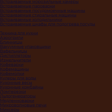
Встраиваемые морозильные камеры
Встраиваемые пароварки
Встраиваемые посудомоечные машины
Встраиваемые стиральные машины
Встраиваемые холодильники
Встраиваемые шкафы для подогрева посуды
Техника для кухни
Аэрогрили
Блинницы
Вакуумные упаковщики
Вафельницы
Дистилляторы
Измельчители
Кофеварки
Кофемашины
Кофемолки
Кулеры для воды
Кухонные весы
Кухонные комбайны
Ломтерезки
Льдогенераторы
Медленноварки
Микроволновые печи
Миксеры