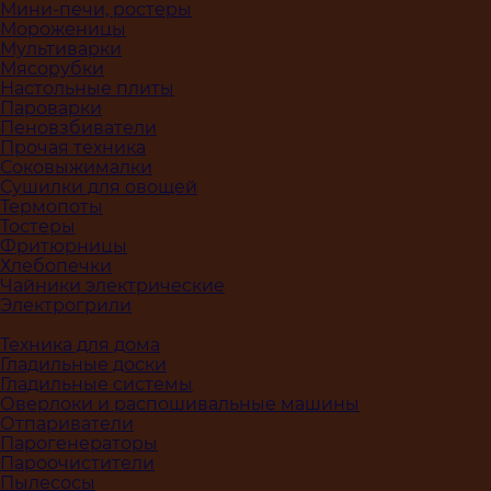
Мини-печи, ростеры
Мороженицы
Мультиварки
Мясорубки
Настольные плиты
Пароварки
Пеновзбиватели
Прочая техника
Соковыжималки
Сушилки для овощей
Термопоты
Тостеры
Фритюрницы
Хлебопечки
Чайники электрические
Электрогрили
Техника для дома
Гладильные доски
Гладильные системы
Оверлоки и распошивальные машины
Отпариватели
Парогенераторы
Пароочистители
Пылесосы