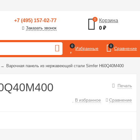
0
+7 (495) 157-02-77
Корзина
0
₽
Заказать звонок
0
0
Избранные
Сравнение
→
Варочная панель из нержавеющей стали Simfer H60Q40M400
60Q40M400
Печать
В избранное
Сравнение