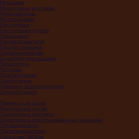
Миксеры
Мини-печи, ростеры
Мороженицы
Мультиварки
Мясорубки
Настольные плиты
Пароварки
Пеновзбиватели
Прочая техника
Соковыжималки
Сушилки для овощей
Термопоты
Тостеры
Фритюрницы
Хлебопечки
Чайники электрические
Электрогрили
Техника для дома
Гладильные доски
Гладильные системы
Оверлоки и распошивальные машины
Отпариватели
Парогенераторы
Пароочистители