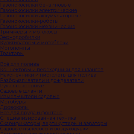
Газонокосилки бензиновые
Газонокосилки электрические
Газонокосилки аккумуляторные
Газонокосилки-роботы
Газонокосилки механические
Триммеры и мотокосы
Зернодробилки
Культиваторы и мотоблоки
Мотопомпы
Тракторы
Всё для полива
Коннекторы и переходники для шлангов
Наконечники и пистолеты для полива
Разбрызгиватели и дождеватели
Рукава напорные
Садовые шланги
Измельчители садовые
Мотобуры
Дровоколы
Все для пруда и фонтана
Специализированная техника
Скарификаторы, вертикуттеры и аэраторы
Садовые пылесосы и воздуходувки