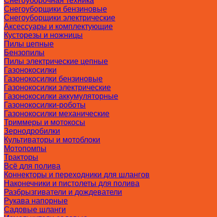
Снегоуборочная техника
Снегоуборщики бензиновые
Снегоуборщики электрические
Аксессуары и комплектующие
Кусторезы и ножницы
Пилы цепные
Бензопилы
Пилы электрические цепные
Газонокосилки
Газонокосилки бензиновые
Газонокосилки электрические
Газонокосилки аккумуляторные
Газонокосилки-роботы
Газонокосилки механические
Триммеры и мотокосы
Зернодробилки
Культиваторы и мотоблоки
Мотопомпы
Тракторы
Всё для полива
Коннекторы и переходники для шлангов
Наконечники и пистолеты для полива
Разбрызгиватели и дождеватели
Рукава напорные
Садовые шланги