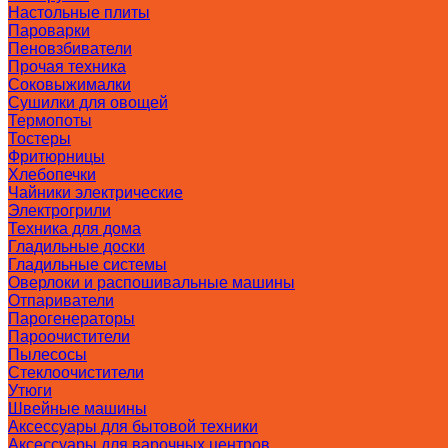
Настольные плиты
Пароварки
Пеновзбиватели
Прочая техника
Соковыжималки
Сушилки для овощей
Термопоты
Тостеры
Фритюрницы
Хлебопечки
Чайники электрические
Электрогрили
Техника для дома
Гладильные доски
Гладильные системы
Оверлоки и распошивальные машины
Отпариватели
Парогенераторы
Пароочистители
Пылесосы
Стеклоочистители
Утюги
Швейные машины
Аксессуары для бытовой техники
Аксессуары для варочных центров