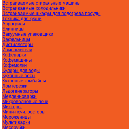
Встраиваемые стиральные машины
Встраиваемые холодильники
Встраиваемые шкафы для подогрева посуды
Техника для кухни
Аэрогрили
Блинницы
Вакуумные упаковщики
Вафельницы
Дистилляторы
Измельчители
Кофеварки
Кофемашины
Кофемолки
Кулеры для воды
Кухонные весы
Кухонные комбайны
Ломтерезки
Льдогенераторы
Медленноварки
Микроволновые печи
Миксеры
Мини-печи, ростеры
Мороженицы
Мультиварки
Мясорубки