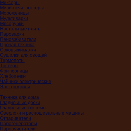
Миксеры
Мини-печи, ростеры
Мороженицы
Мультиварки
Мясорубки
Настольные плиты
Пароварки
Пеновзбиватели
Прочая техника
Соковыжималки
Сушилки для овощей
Термопоты
Тостеры
Фритюрницы
Хлебопечки
Чайники электрические
Электрогрили
Техника для дома
Гладильные доски
Гладильные системы
Оверлоки и распошивальные машины
Отпариватели
Парогенераторы
Пароочистители