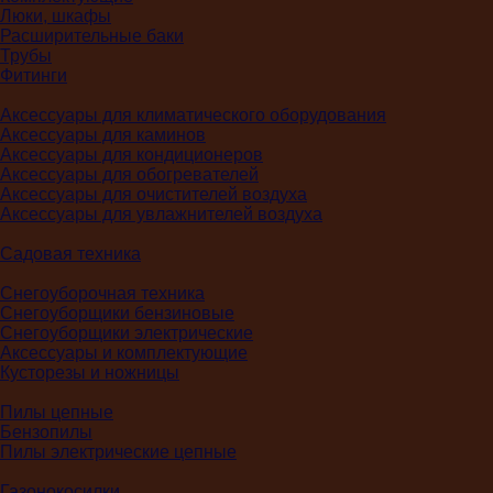
Люки, шкафы
Расширительные баки
Трубы
Фитинги
Аксессуары для климатического оборудования
Аксессуары для каминов
Аксессуары для кондиционеров
Аксессуары для обогревателей
Аксессуары для очистителей воздуха
Аксессуары для увлажнителей воздуха
Садовая техника
Снегоуборочная техника
Снегоуборщики бензиновые
Снегоуборщики электрические
Аксессуары и комплектующие
Кусторезы и ножницы
Пилы цепные
Бензопилы
Пилы электрические цепные
Газонокосилки