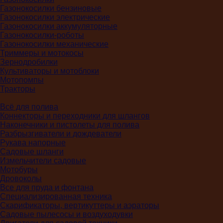
Газонокосилки бензиновые
Газонокосилки электрические
Газонокосилки аккумуляторные
Газонокосилки-роботы
Газонокосилки механические
Триммеры и мотокосы
Зернодробилки
Культиваторы и мотоблоки
Мотопомпы
Тракторы
Всё для полива
Коннекторы и переходники для шлангов
Наконечники и пистолеты для полива
Разбрызгиватели и дождеватели
Рукава напорные
Садовые шланги
Измельчители садовые
Мотобуры
Дровоколы
Все для пруда и фонтана
Специализированная техника
Скарификаторы, вертикуттеры и аэраторы
Садовые пылесосы и воздуходувки