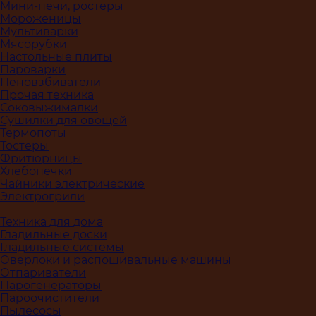
Мини-печи, ростеры
Мороженицы
Мультиварки
Мясорубки
Настольные плиты
Пароварки
Пеновзбиватели
Прочая техника
Соковыжималки
Сушилки для овощей
Термопоты
Тостеры
Фритюрницы
Хлебопечки
Чайники электрические
Электрогрили
Техника для дома
Гладильные доски
Гладильные системы
Оверлоки и распошивальные машины
Отпариватели
Парогенераторы
Пароочистители
Пылесосы