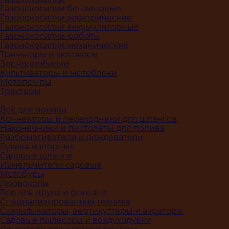
Газонокосилки бензиновые
Газонокосилки электрические
Газонокосилки аккумуляторные
Газонокосилки-роботы
Газонокосилки механические
Триммеры и мотокосы
Зернодробилки
Культиваторы и мотоблоки
Мотопомпы
Тракторы
Всё для полива
Коннекторы и переходники для шлангов
Наконечники и пистолеты для полива
Разбрызгиватели и дождеватели
Рукава напорные
Садовые шланги
Измельчители садовые
Мотобуры
Дровоколы
Все для пруда и фонтана
Специализированная техника
Скарификаторы, вертикуттеры и аэраторы
Садовые пылесосы и воздуходувки