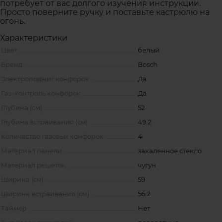
потребует от вас долгого изучения инструкции.
Просто поверните ручку и поставьте кастрюлю на
огонь.
Характеристики
Цвет
белый
Бренд
Bosch
Электроподжиг конфорок
Да
Газ-контроль конфорок
Да
Глубина (см)
52
Глубина встраивания (см)
49.2
Количество газовых конфорок
4
Материал панели
закаленное стекло
Материал решеток
чугун
Ширина (см)
59
Ширина встраивания (см)
56.2
Таймер
Нет