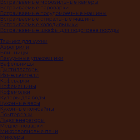
Встраиваемые морозильные камеры
Встраиваемые пароварки
Встраиваемые посудомоечные машины
Встраиваемые стиральные машины
Встраиваемые холодильники
Встраиваемые шкафы для подогрева посуды
Техника для кухни
Аэрогрили
Блинницы
Вакуумные упаковщики
Вафельницы
Дистилляторы
Измельчители
Кофеварки
Кофемашины
Кофемолки
Кулеры для воды
Кухонные весы
Кухонные комбайны
Ломтерезки
Льдогенераторы
Медленноварки
Микроволновые печи
Миксеры