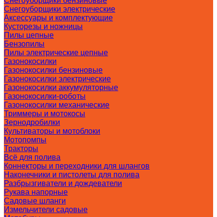
Снегоуборщики бензиновые
Снегоуборщики электрические
Аксессуары и комплектующие
Кусторезы и ножницы
Пилы цепные
Бензопилы
Пилы электрические цепные
Газонокосилки
Газонокосилки бензиновые
Газонокосилки электрические
Газонокосилки аккумуляторные
Газонокосилки-роботы
Газонокосилки механические
Триммеры и мотокосы
Зернодробилки
Культиваторы и мотоблоки
Мотопомпы
Тракторы
Всё для полива
Коннекторы и переходники для шлангов
Наконечники и пистолеты для полива
Разбрызгиватели и дождеватели
Рукава напорные
Садовые шланги
Измельчители садовые