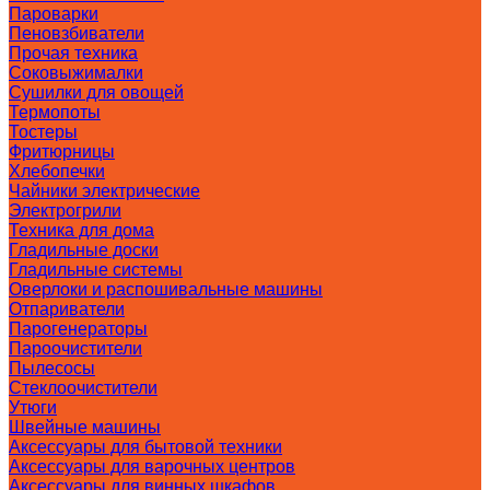
Пароварки
Пеновзбиватели
Прочая техника
Соковыжималки
Сушилки для овощей
Термопоты
Тостеры
Фритюрницы
Хлебопечки
Чайники электрические
Электрогрили
Техника для дома
Гладильные доски
Гладильные системы
Оверлоки и распошивальные машины
Отпариватели
Парогенераторы
Пароочистители
Пылесосы
Стеклоочистители
Утюги
Швейные машины
Аксессуары для бытовой техники
Аксессуары для варочных центров
Аксессуары для винных шкафов