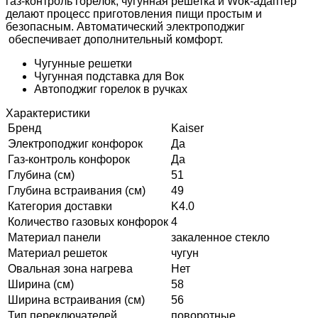
газ-контроль горелок, чугунная решетка и Wok-адаптер
делают процесс приготовления пищи простым и
безопасным. Автоматический электроподжиг
обеспечивает дополнительный комфорт.
Чугунные решетки
Чугунная подставка для Вок
Автоподжиг горелок в ручках
Характеристики
Бренд
Kaiser
Электроподжиг конфорок
Да
Газ-контроль конфорок
Да
Глубина (см)
51
Глубина встраивания (см)
49
Категория доставки
K4.0
Количество газовых конфорок
4
Материал панели
закаленное стекло
Материал решеток
чугун
Овальная зона нагрева
Нет
Ширина (см)
58
Ширина встраивания (см)
56
Тип переключателей
поворотные