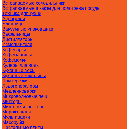
Встраиваемые холодильники
Встраиваемые шкафы для подогрева посуды
Техника для кухни
Аэрогрили
Блинницы
Вакуумные упаковщики
Вафельницы
Дистилляторы
Измельчители
Кофеварки
Кофемашины
Кофемолки
Кулеры для воды
Кухонные весы
Кухонные комбайны
Ломтерезки
Льдогенераторы
Медленноварки
Микроволновые печи
Миксеры
Мини-печи, ростеры
Мороженицы
Мультиварки
Мясорубки
Настольные плиты