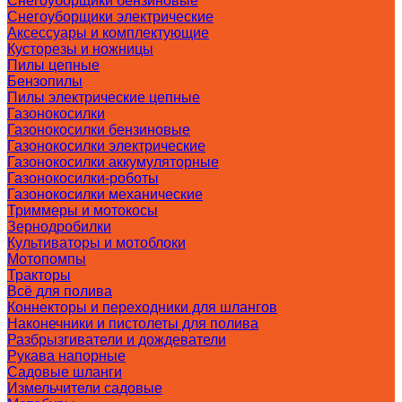
Снегоуборщики бензиновые
Снегоуборщики электрические
Аксессуары и комплектующие
Кусторезы и ножницы
Пилы цепные
Бензопилы
Пилы электрические цепные
Газонокосилки
Газонокосилки бензиновые
Газонокосилки электрические
Газонокосилки аккумуляторные
Газонокосилки-роботы
Газонокосилки механические
Триммеры и мотокосы
Зернодробилки
Культиваторы и мотоблоки
Мотопомпы
Тракторы
Всё для полива
Коннекторы и переходники для шлангов
Наконечники и пистолеты для полива
Разбрызгиватели и дождеватели
Рукава напорные
Садовые шланги
Измельчители садовые