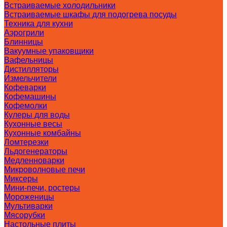
Встраиваемые холодильники
Встраиваемые шкафы для подогрева посуды
Техника для кухни
Аэрогрили
Блинницы
Вакуумные упаковщики
Вафельницы
Дистилляторы
Измельчители
Кофеварки
Кофемашины
Кофемолки
Кулеры для воды
Кухонные весы
Кухонные комбайны
Ломтерезки
Льдогенераторы
Медленноварки
Микроволновые печи
Миксеры
Мини-печи, ростеры
Мороженицы
Мультиварки
Мясорубки
Настольные плиты