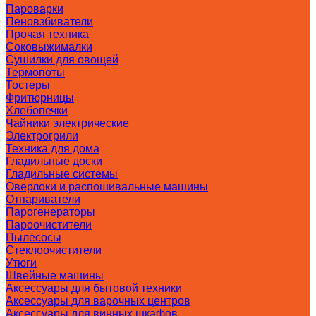
Пароварки
Пеновзбиватели
Прочая техника
Соковыжималки
Сушилки для овощей
Термопоты
Тостеры
Фритюрницы
Хлебопечки
Чайники электрические
Электрогрили
Техника для дома
Гладильные доски
Гладильные системы
Оверлоки и распошивальные машины
Отпариватели
Парогенераторы
Пароочистители
Пылесосы
Стеклоочистители
Утюги
Швейные машины
Аксессуары для бытовой техники
Аксессуары для варочных центров
Аксессуары для винных шкафов