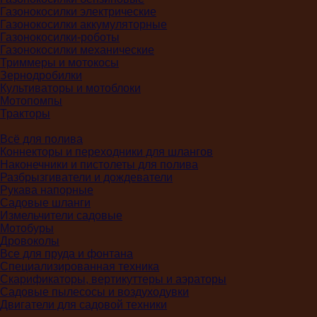
Газонокосилки электрические
Газонокосилки аккумуляторные
Газонокосилки-роботы
Газонокосилки механические
Триммеры и мотокосы
Зернодробилки
Культиваторы и мотоблоки
Мотопомпы
Тракторы
Всё для полива
Коннекторы и переходники для шлангов
Наконечники и пистолеты для полива
Разбрызгиватели и дождеватели
Рукава напорные
Садовые шланги
Измельчители садовые
Мотобуры
Дровоколы
Все для пруда и фонтана
Специализированная техника
Скарификаторы, вертикуттеры и аэраторы
Садовые пылесосы и воздуходувки
Двигатели для садовой техники