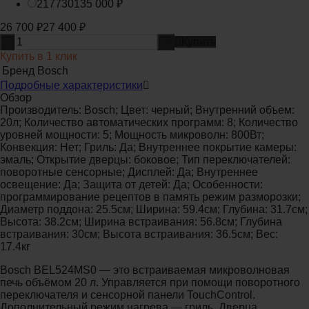
2177301
35 000
₽
26 700
₽
27 400
₽
-
+
Купить
Купить в 1 клик
Бренд
Bosch
Подробные характеристики
Обзор
Производитель: Bosch; Цвет: черный; Внутренний объем:
20л; Количество автоматических программ: 8; Количество
уровней мощности: 5; Мощность микроволн: 800Вт;
Конвекция: Нет; Гриль: Да; Внутреннее покрытие камеры:
эмаль; Открытие дверцы: боковое; Тип переключателей:
поворотные сенсорные; Дисплей: Да; Внутреннее
освещение: Да; Защита от детей: Да; Особенности:
программирование рецептов в память режим разморозки;
Диаметр поддона: 25.5см; Ширина: 59.4см; Глубина: 31.7см;
Высота: 38.2см; Ширина встраивания: 56.8см; Глубина
встраивания: 30см; Высота встраивания: 36.5см; Вес:
17.4кг
Bosch BEL524MS0 — это встраиваемая микроволновая
печь объёмом 20 л. Управляется при помощи поворотного
переключателя и сенсорной панели TouchControl.
Дополнительный режим нагрева — гриль. Дверца