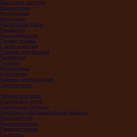
Мини-печи, ростеры
Мороженицы
Мультиварки
Мясорубки
Настольные плиты
Пароварки
Пеновзбиватели
Прочая техника
Соковыжималки
Сушилки для овощей
Термопоты
Тостеры
Фритюрницы
Хлебопечки
Чайники электрические
Электрогрили
Техника для дома
Гладильные доски
Гладильные системы
Оверлоки и распошивальные машины
Отпариватели
Парогенераторы
Пароочистители
Пылесосы