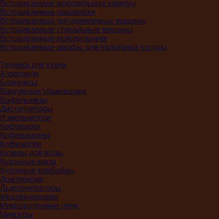
Встраиваемые морозильные камеры
Встраиваемые пароварки
Встраиваемые посудомоечные машины
Встраиваемые стиральные машины
Встраиваемые холодильники
Встраиваемые шкафы для подогрева посуды
Техника для кухни
Аэрогрили
Блинницы
Вакуумные упаковщики
Вафельницы
Дистилляторы
Измельчители
Кофеварки
Кофемашины
Кофемолки
Кулеры для воды
Кухонные весы
Кухонные комбайны
Ломтерезки
Льдогенераторы
Медленноварки
Микроволновые печи
Миксеры