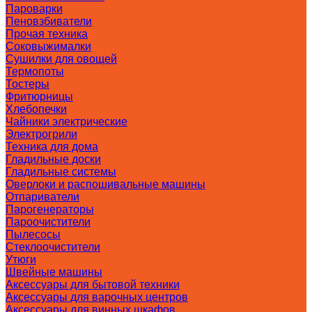
Пароварки
Пеновзбиватели
Прочая техника
Соковыжималки
Сушилки для овощей
Термопоты
Тостеры
Фритюрницы
Хлебопечки
Чайники электрические
Электрогрили
Техника для дома
Гладильные доски
Гладильные системы
Оверлоки и распошивальные машины
Отпариватели
Парогенераторы
Пароочистители
Пылесосы
Стеклоочистители
Утюги
Швейные машины
Аксессуары для бытовой техники
Аксессуары для варочных центров
Аксессуары для винных шкафов