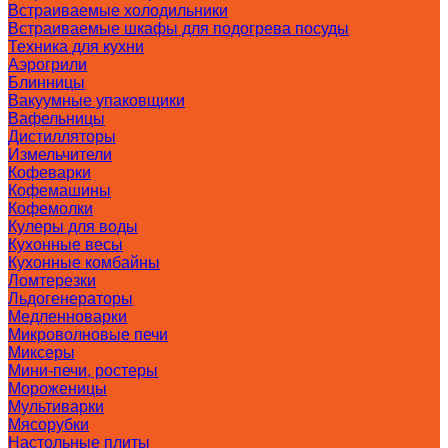
Встраиваемые холодильники
Встраиваемые шкафы для подогрева посуды
Техника для кухни
Аэрогрили
Блинницы
Вакуумные упаковщики
Вафельницы
Дистилляторы
Измельчители
Кофеварки
Кофемашины
Кофемолки
Кулеры для воды
Кухонные весы
Кухонные комбайны
Ломтерезки
Льдогенераторы
Медленноварки
Микроволновые печи
Миксеры
Мини-печи, ростеры
Мороженицы
Мультиварки
Мясорубки
Настольные плиты