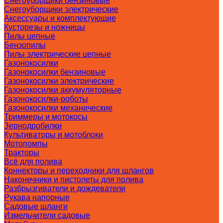
Снегоуборщики бензиновые
Снегоуборщики электрические
Аксессуары и комплектующие
Кусторезы и ножницы
Пилы цепные
Бензопилы
Пилы электрические цепные
Газонокосилки
Газонокосилки бензиновые
Газонокосилки электрические
Газонокосилки аккумуляторные
Газонокосилки-роботы
Газонокосилки механические
Триммеры и мотокосы
Зернодробилки
Культиваторы и мотоблоки
Мотопомпы
Тракторы
Всё для полива
Коннекторы и переходники для шлангов
Наконечники и пистолеты для полива
Разбрызгиватели и дождеватели
Рукава напорные
Садовые шланги
Измельчители садовые