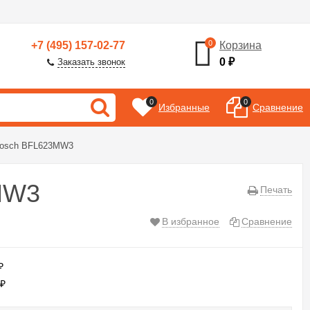
0
+7 (495) 157-02-77
Корзина
0
₽
Заказать звонок
0
0
Избранные
Сравнение
Bosch BFL623MW3
MW3
Печать
В избранное
Сравнение
₽
0
₽