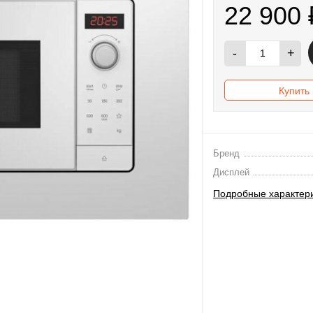
22 900
-
+
Купить 
Бренд
Дисплей
Подробные характер