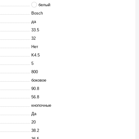
белый
Bosch
да
33.5
32
Нет
K4.5
5
800
боковое
90.8
56.8
кнопочные
Да
20
38.2
36.5