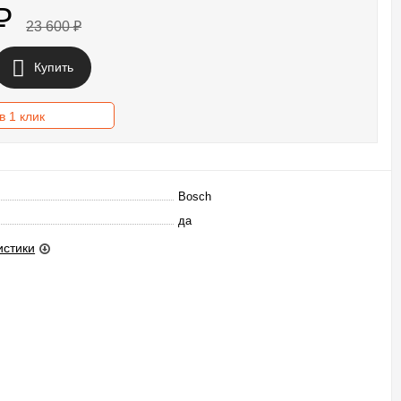
₽
23 600
₽
Купить
в 1 клик
Bosch
да
истики