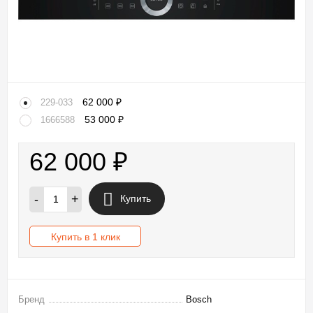
62 000
₽
229-033
53 000
₽
1666588
62 000
₽
-
+
Купить
Купить в 1 клик
Бренд
Bosch