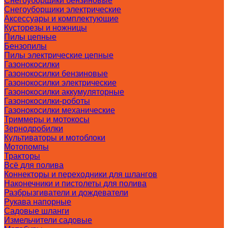
Снегоуборщики бензиновые
Снегоуборщики электрические
Аксессуары и комплектующие
Кусторезы и ножницы
Пилы цепные
Бензопилы
Пилы электрические цепные
Газонокосилки
Газонокосилки бензиновые
Газонокосилки электрические
Газонокосилки аккумуляторные
Газонокосилки-роботы
Газонокосилки механические
Триммеры и мотокосы
Зернодробилки
Культиваторы и мотоблоки
Мотопомпы
Тракторы
Всё для полива
Коннекторы и переходники для шлангов
Наконечники и пистолеты для полива
Разбрызгиватели и дождеватели
Рукава напорные
Садовые шланги
Измельчители садовые