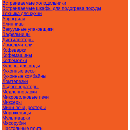
Встраиваемые холодильники
Встраиваемые шкафы для подогрева посуды
Техника для кухни
Аэрогрили
Блинницы
Вакуумные упаковщики
Вафельницы
Дистилляторы
Измельчители
Кофеварки
Кофемашины
Кофемолки
Кулеры для воды
Кухонные весы
Кухонные комбайны
Ломтерезки
Льдогенераторы
Медленноварки
Микроволновые печи
Миксеры
Мини-печи, ростеры
Мороженицы
Мультиварки
Мясорубки
Настольные плиты