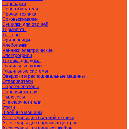
Пароварки
Пеновзбиватели
Прочая техника
Соковыжималки
Сушилки для овощей
Термопоты
Тостеры
Фритюрницы
Хлебопечки
Чайники электрические
Электрогрили
Техника для дома
Гладильные доски
Гладильные системы
Оверлоки и распошивальные машины
Отпариватели
Парогенераторы
Пароочистители
Пылесосы
Стеклоочистители
Утюги
Швейные машины
Аксессуары для бытовой техники
Аксессуары для варочных центров
Аксессуары для винных шкафов