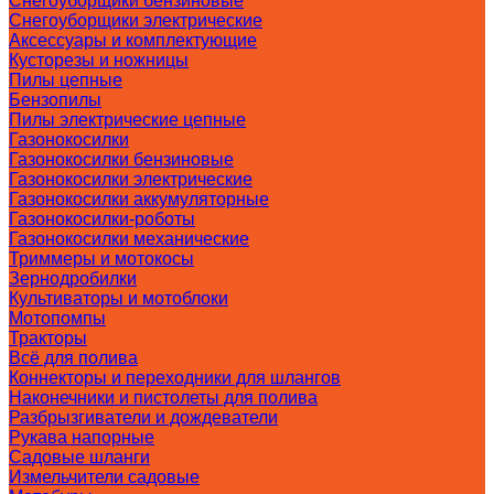
Снегоуборщики бензиновые
Снегоуборщики электрические
Аксессуары и комплектующие
Кусторезы и ножницы
Пилы цепные
Бензопилы
Пилы электрические цепные
Газонокосилки
Газонокосилки бензиновые
Газонокосилки электрические
Газонокосилки аккумуляторные
Газонокосилки-роботы
Газонокосилки механические
Триммеры и мотокосы
Зернодробилки
Культиваторы и мотоблоки
Мотопомпы
Тракторы
Всё для полива
Коннекторы и переходники для шлангов
Наконечники и пистолеты для полива
Разбрызгиватели и дождеватели
Рукава напорные
Садовые шланги
Измельчители садовые