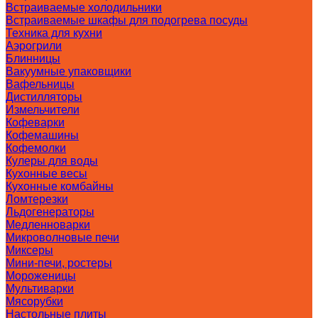
Встраиваемые холодильники
Встраиваемые шкафы для подогрева посуды
Техника для кухни
Аэрогрили
Блинницы
Вакуумные упаковщики
Вафельницы
Дистилляторы
Измельчители
Кофеварки
Кофемашины
Кофемолки
Кулеры для воды
Кухонные весы
Кухонные комбайны
Ломтерезки
Льдогенераторы
Медленноварки
Микроволновые печи
Миксеры
Мини-печи, ростеры
Мороженицы
Мультиварки
Мясорубки
Настольные плиты