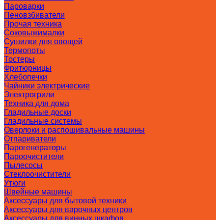
Пароварки
Пеновзбиватели
Прочая техника
Соковыжималки
Сушилки для овощей
Термопоты
Тостеры
Фритюрницы
Хлебопечки
Чайники электрические
Электрогрили
Техника для дома
Гладильные доски
Гладильные системы
Оверлоки и распошивальные машины
Отпариватели
Парогенераторы
Пароочистители
Пылесосы
Стеклоочистители
Утюги
Швейные машины
Аксессуары для бытовой техники
Аксессуары для варочных центров
Аксессуары для винных шкафов