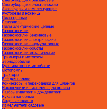
Снегоуборщики бензиновые
Снегоуборщики электрические
Аксессуары и комплектующие
Кусторезы и ножницы
Пилы цепные
Бензопилы
Пилы электрические цепные
Газонокосилки
Газонокосилки бензиновые
Газонокосилки электрические
Газонокосилки аккумуляторные
Газонокосилки-роботы
Газонокосилки механические
Триммеры и мотокосы
Зернодробилки
Культиваторы и мотоблоки
Мотопомпы
Тракторы
Всё для полива
Коннекторы и переходники для шлангов
Наконечники и пистолеты для полива
Разбрызгиватели и дождеватели
Рукава напорные
Садовые шланги
Измельчители садовые