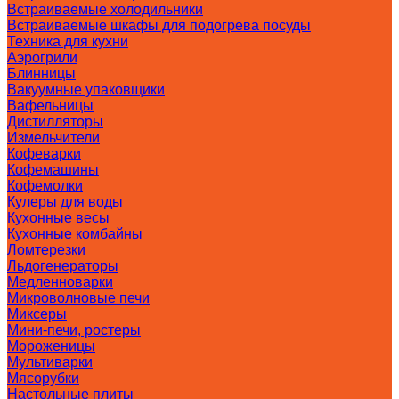
Встраиваемые холодильники
Встраиваемые шкафы для подогрева посуды
Техника для кухни
Аэрогрили
Блинницы
Вакуумные упаковщики
Вафельницы
Дистилляторы
Измельчители
Кофеварки
Кофемашины
Кофемолки
Кулеры для воды
Кухонные весы
Кухонные комбайны
Ломтерезки
Льдогенераторы
Медленноварки
Микроволновые печи
Миксеры
Мини-печи, ростеры
Мороженицы
Мультиварки
Мясорубки
Настольные плиты