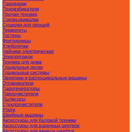
Пароварки
Пеновзбиватели
Прочая техника
Соковыжималки
Сушилки для овощей
Термопоты
Тостеры
Фритюрницы
Хлебопечки
Чайники электрические
Электрогрили
Техника для дома
Гладильные доски
Гладильные системы
Оверлоки и распошивальные машины
Отпариватели
Парогенераторы
Пароочистители
Пылесосы
Стеклоочистители
Утюги
Швейные машины
Аксессуары для бытовой техники
Аксессуары для варочных центров
Аксессуары для винных шкафов