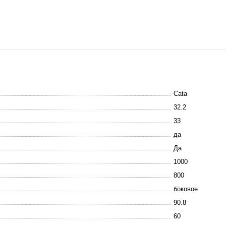
Cata
32.2
33
да
Да
1000
800
боковое
90.8
60