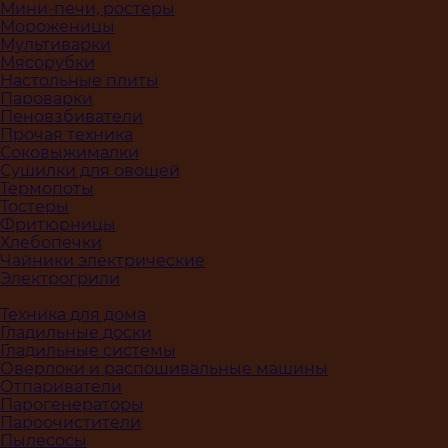
Мини-печи, ростеры
Мороженицы
Мультиварки
Мясорубки
Настольные плиты
Пароварки
Пеновзбиватели
Прочая техника
Соковыжималки
Сушилки для овощей
Термопоты
Тостеры
Фритюрницы
Хлебопечки
Чайники электрические
Электрогрили
Техника для дома
Гладильные доски
Гладильные системы
Оверлоки и распошивальные машины
Отпариватели
Парогенераторы
Пароочистители
Пылесосы