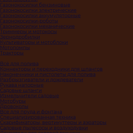
Газонокосилки бензиновые
Газонокосилки электрические
Газонокосилки аккумуляторные
Газонокосилки-роботы
Газонокосилки механические
Триммеры и мотокосы
Зернодробилки
Культиваторы и мотоблоки
Мотопомпы
Тракторы
Всё для полива
Коннекторы и переходники для шлангов
Наконечники и пистолеты для полива
Разбрызгиватели и дождеватели
Рукава напорные
Садовые шланги
Измельчители садовые
Мотобуры
Дровоколы
Все для пруда и фонтана
Специализированная техника
Скарификаторы, вертикуттеры и аэраторы
Садовые пылесосы и воздуходувки