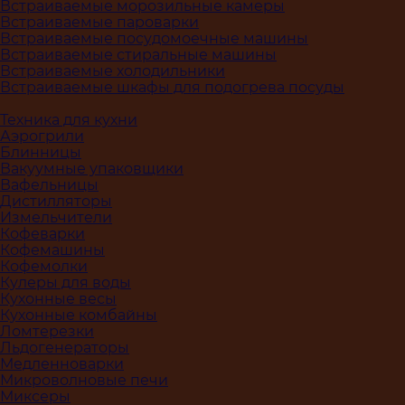
Встраиваемые морозильные камеры
Встраиваемые пароварки
Встраиваемые посудомоечные машины
Встраиваемые стиральные машины
Встраиваемые холодильники
Встраиваемые шкафы для подогрева посуды
Техника для кухни
Аэрогрили
Блинницы
Вакуумные упаковщики
Вафельницы
Дистилляторы
Измельчители
Кофеварки
Кофемашины
Кофемолки
Кулеры для воды
Кухонные весы
Кухонные комбайны
Ломтерезки
Льдогенераторы
Медленноварки
Микроволновые печи
Миксеры