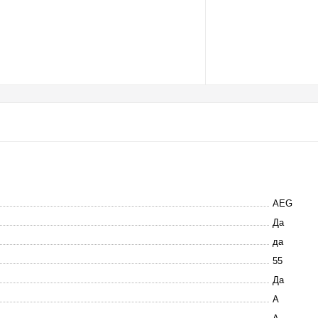
AEG
Да
да
55
Да
A