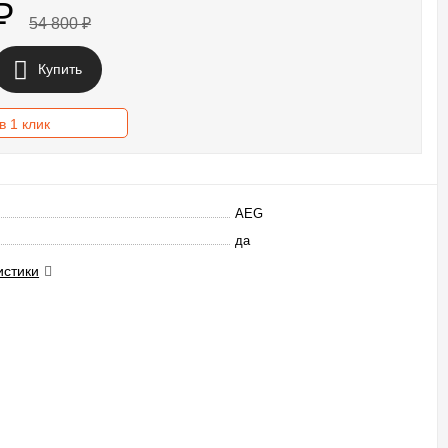
₽
54 800
₽
Купить
в 1 клик
AEG
да
истики