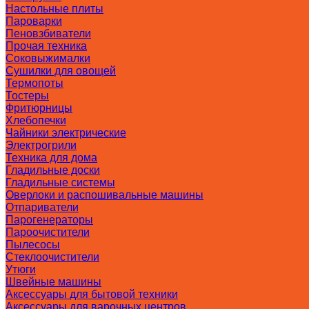
Настольные плиты
Пароварки
Пеновзбиватели
Прочая техника
Соковыжималки
Сушилки для овощей
Термопоты
Тостеры
Фритюрницы
Хлебопечки
Чайники электрические
Электрогрили
Техника для дома
Гладильные доски
Гладильные системы
Оверлоки и распошивальные машины
Отпариватели
Парогенераторы
Пароочистители
Пылесосы
Стеклоочистители
Утюги
Швейные машины
Аксессуары для бытовой техники
Аксессуары для варочных центров