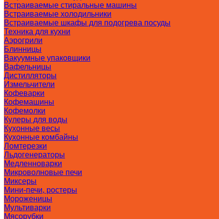
Встраиваемые стиральные машины
Встраиваемые холодильники
Встраиваемые шкафы для подогрева посуды
Техника для кухни
Аэрогрили
Блинницы
Вакуумные упаковщики
Вафельницы
Дистилляторы
Измельчители
Кофеварки
Кофемашины
Кофемолки
Кулеры для воды
Кухонные весы
Кухонные комбайны
Ломтерезки
Льдогенераторы
Медленноварки
Микроволновые печи
Миксеры
Мини-печи, ростеры
Мороженицы
Мультиварки
Мясорубки