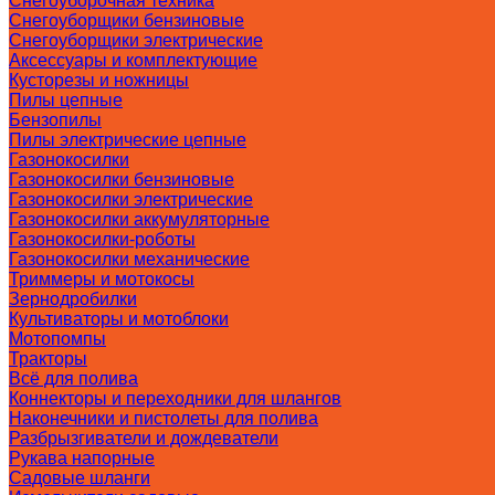
Снегоуборочная техника
Снегоуборщики бензиновые
Снегоуборщики электрические
Аксессуары и комплектующие
Кусторезы и ножницы
Пилы цепные
Бензопилы
Пилы электрические цепные
Газонокосилки
Газонокосилки бензиновые
Газонокосилки электрические
Газонокосилки аккумуляторные
Газонокосилки-роботы
Газонокосилки механические
Триммеры и мотокосы
Зернодробилки
Культиваторы и мотоблоки
Мотопомпы
Тракторы
Всё для полива
Коннекторы и переходники для шлангов
Наконечники и пистолеты для полива
Разбрызгиватели и дождеватели
Рукава напорные
Садовые шланги