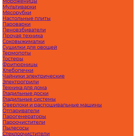
Мороженицы
Мультиварки
Мясорубки
Настольные плиты
Пароварки
Пеновзбиватели
Прочая техника
Соковыжималки
Сушилки для овощей
Термопоты
Тостеры
Фритюрницы
Хлебопечки
Чайники электрические
Электрогрили
Техника для дома
Гладильные доски
Гладильные системы
Оверлоки и распошивальные машины
Отпариватели
Парогенераторы
Пароочистители
Пылесосы
Стеклоочистители