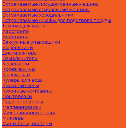
Встраиваемые посудомоечные машины
Встраиваемые стиральные машины
Встраиваемые холодильники
Встраиваемые шкафы для подогрева посуды
Техника для кухни
Аэрогрили
Блинницы
Вакуумные упаковщики
Вафельницы
Дистилляторы
Измельчители
Кофеварки
Кофемашины
Кофемолки
Кулеры для воды
Кухонные весы
Кухонные комбайны
Ломтерезки
Льдогенераторы
Медленноварки
Микроволновые печи
Миксеры
Мини-печи, ростеры