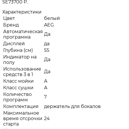
SE73700 P.
Характеристики
Цвет
белый
Бренд
AEG
Автоматическая
Да
программа
Дисплей
да
Глубина (см)
55
Индикатор на
Да
полу
Использование
Да
средств 3 в 1
Класс мойки
A
Класс сушки
A
Количество
7
программ
Комплектация
держатель для бокалов
Максимальное
время отсрочки
24
старта