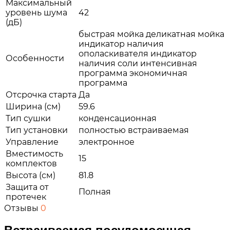
Максимальный
уровень шума
42
(дБ)
быстрая мойка деликатная мойка
индикатор наличия
ополаскивателя индикатор
Особенности
наличия соли интенсивная
программа экономичная
программа
Отсрочка старта
Да
Ширина (см)
59.6
Тип сушки
конденсационная
Тип установки
полностью встраиваемая
Управление
электронное
Вместимость
15
комплектов
Высота (см)
81.8
Защита от
Полная
протечек
Отзывы
0