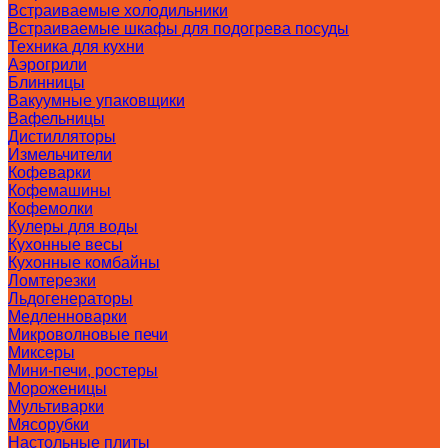
Встраиваемые холодильники
Встраиваемые шкафы для подогрева посуды
Техника для кухни
Аэрогрили
Блинницы
Вакуумные упаковщики
Вафельницы
Дистилляторы
Измельчители
Кофеварки
Кофемашины
Кофемолки
Кулеры для воды
Кухонные весы
Кухонные комбайны
Ломтерезки
Льдогенераторы
Медленноварки
Микроволновые печи
Миксеры
Мини-печи, ростеры
Мороженицы
Мультиварки
Мясорубки
Настольные плиты