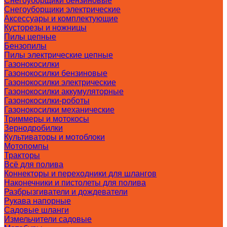
Снегоуборщики бензиновые
Снегоуборщики электрические
Аксессуары и комплектующие
Кусторезы и ножницы
Пилы цепные
Бензопилы
Пилы электрические цепные
Газонокосилки
Газонокосилки бензиновые
Газонокосилки электрические
Газонокосилки аккумуляторные
Газонокосилки-роботы
Газонокосилки механические
Триммеры и мотокосы
Зернодробилки
Культиваторы и мотоблоки
Мотопомпы
Тракторы
Всё для полива
Коннекторы и переходники для шлангов
Наконечники и пистолеты для полива
Разбрызгиватели и дождеватели
Рукава напорные
Садовые шланги
Измельчители садовые