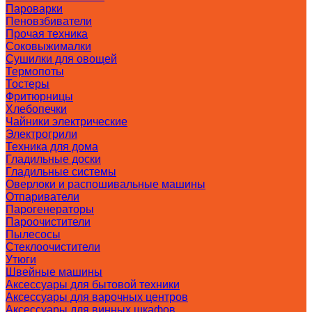
Пароварки
Пеновзбиватели
Прочая техника
Соковыжималки
Сушилки для овощей
Термопоты
Тостеры
Фритюрницы
Хлебопечки
Чайники электрические
Электрогрили
Техника для дома
Гладильные доски
Гладильные системы
Оверлоки и распошивальные машины
Отпариватели
Парогенераторы
Пароочистители
Пылесосы
Стеклоочистители
Утюги
Швейные машины
Аксессуары для бытовой техники
Аксессуары для варочных центров
Аксессуары для винных шкафов