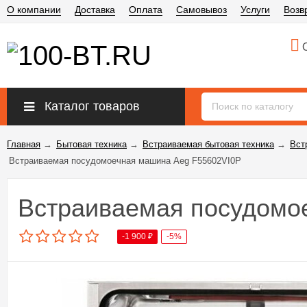
О компании
Доставка
Оплата
Самовывоз
Услуги
Возв
О
Каталог товаров
Главная
→
Бытовая техника
→
Встраиваемая бытовая техника
→
Вст
Встраиваемая посудомоечная машина Aeg F55602VI0P
Встраиваемая посудомо
-1 900
₽
-5%