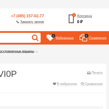
0
+7 (495) 157-02-77
Корзина
0
₽
Заказать звонок
0
0
Избранные
Сравнение
посудомоечные машины
→
VI0P
Печать
В избранное
Сравнение