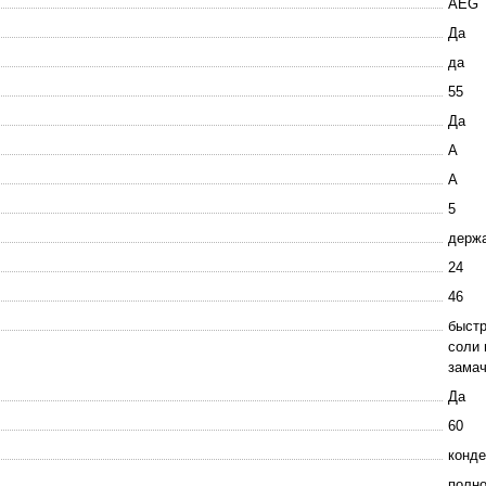
AEG
Да
да
55
Да
A
A
5
держа
24
46
быстр
соли 
замач
Да
60
конде
полн