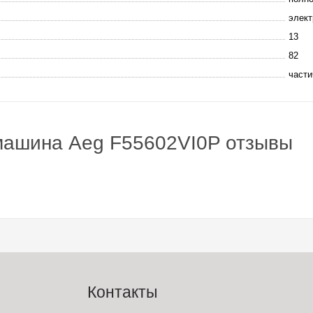
элект
13
82
части
машина Aeg F55602VI0P отзывы
Контакты