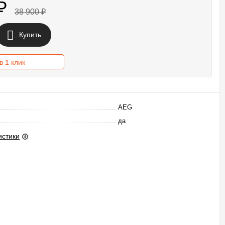
₽
38 900
₽
Купить
в 1 клик
AEG
да
истики