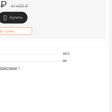
0
₽
41 400
₽
Купить
в 1 клик
AEG
да
еристики