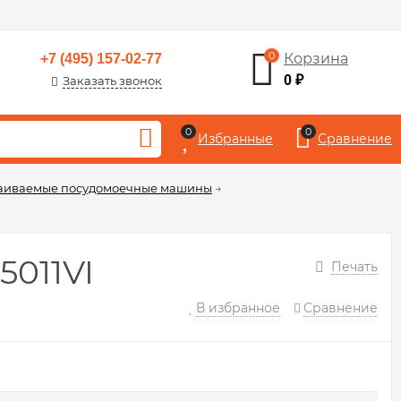
0
Корзина
+7 (495) 157-02-77
0
₽
Заказать звонок
0
0
Избранные
Сравнение
аиваемые посудомоечные машины
→
011VI
Печать
В избранное
Сравнение