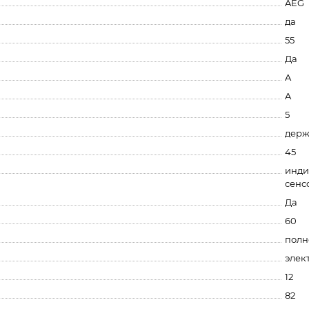
AEG
да
55
Да
A
A
5
держ
45
инди
сенс
Да
60
полн
элек
12
82