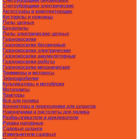
Снегоуборщики бензиновые
Снегоуборщики электрические
Аксессуары и комплектующие
Кусторезы и ножницы
Пилы цепные
Бензопилы
Пилы электрические цепные
Газонокосилки
Газонокосилки бензиновые
Газонокосилки электрические
Газонокосилки аккумуляторные
Газонокосилки-роботы
Газонокосилки механические
Триммеры и мотокосы
Зернодробилки
Культиваторы и мотоблоки
Мотопомпы
Тракторы
Всё для полива
Коннекторы и переходники для шлангов
Наконечники и пистолеты для полива
Разбрызгиватели и дождеватели
Рукава напорные
Садовые шланги
Измельчители садовые