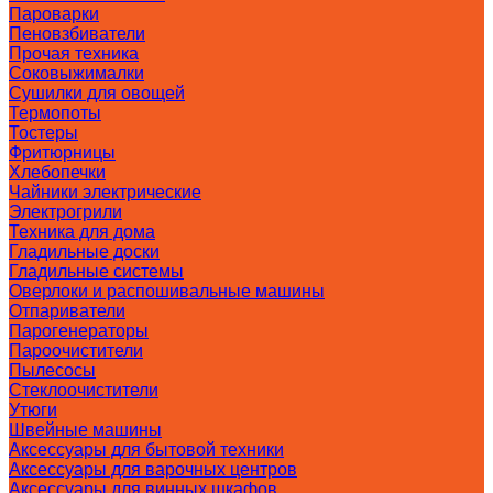
Пароварки
Пеновзбиватели
Прочая техника
Соковыжималки
Сушилки для овощей
Термопоты
Тостеры
Фритюрницы
Хлебопечки
Чайники электрические
Электрогрили
Техника для дома
Гладильные доски
Гладильные системы
Оверлоки и распошивальные машины
Отпариватели
Парогенераторы
Пароочистители
Пылесосы
Стеклоочистители
Утюги
Швейные машины
Аксессуары для бытовой техники
Аксессуары для варочных центров
Аксессуары для винных шкафов