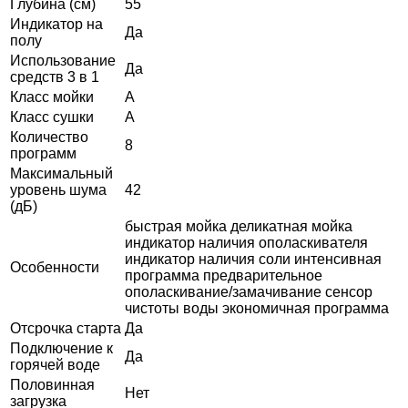
Глубина (см)
55
Индикатор на
Да
полу
Использование
Да
средств 3 в 1
Класс мойки
A
Класс сушки
A
Количество
8
программ
Максимальный
уровень шума
42
(дБ)
быстрая мойка деликатная мойка
индикатор наличия ополаскивателя
индикатор наличия соли интенсивная
Особенности
программа предварительное
ополаскивание/замачивание сенсор
чистоты воды экономичная программа
Отсрочка старта
Да
Подключение к
Да
горячей воде
Половинная
Нет
загрузка