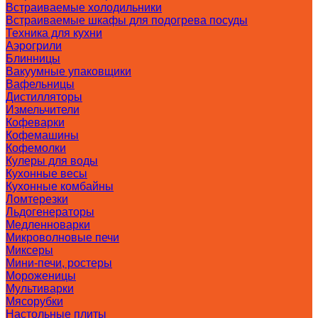
Встраиваемые холодильники
Встраиваемые шкафы для подогрева посуды
Техника для кухни
Аэрогрили
Блинницы
Вакуумные упаковщики
Вафельницы
Дистилляторы
Измельчители
Кофеварки
Кофемашины
Кофемолки
Кулеры для воды
Кухонные весы
Кухонные комбайны
Ломтерезки
Льдогенераторы
Медленноварки
Микроволновые печи
Миксеры
Мини-печи, ростеры
Мороженицы
Мультиварки
Мясорубки
Настольные плиты