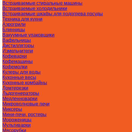
Встраиваемые стиральные машины
Встраиваемые холодильники
Встраиваемые шкафы для подогрева посуды
Техника для кухни
Аэрогрили
Блинницы
Вакуумные упаковщики
Вафельницы
Дистилляторы
Измельчители
Кофеварки
Кофемашины
Кофемолки
Кулеры для воды
Кухонные весы
Кухонные комбайны
Ломтерезки
Льдогенераторы
Медленноварки
Микроволновые печи
Миксеры
Мини-печи, ростеры
Мороженицы
Мультиварки
Мясорубки