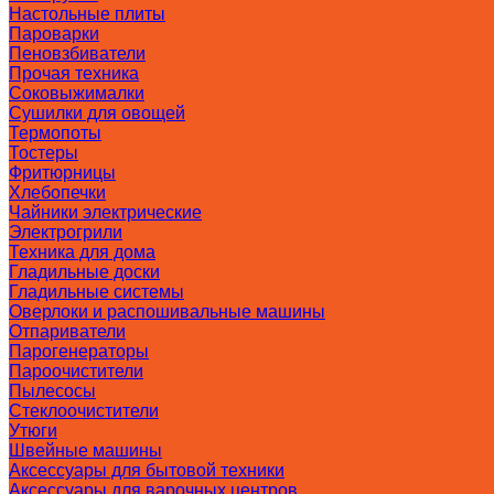
Настольные плиты
Пароварки
Пеновзбиватели
Прочая техника
Соковыжималки
Сушилки для овощей
Термопоты
Тостеры
Фритюрницы
Хлебопечки
Чайники электрические
Электрогрили
Техника для дома
Гладильные доски
Гладильные системы
Оверлоки и распошивальные машины
Отпариватели
Парогенераторы
Пароочистители
Пылесосы
Стеклоочистители
Утюги
Швейные машины
Аксессуары для бытовой техники
Аксессуары для варочных центров