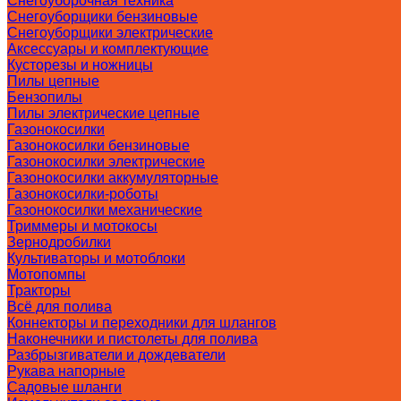
Снегоуборочная техника
Снегоуборщики бензиновые
Снегоуборщики электрические
Аксессуары и комплектующие
Кусторезы и ножницы
Пилы цепные
Бензопилы
Пилы электрические цепные
Газонокосилки
Газонокосилки бензиновые
Газонокосилки электрические
Газонокосилки аккумуляторные
Газонокосилки-роботы
Газонокосилки механические
Триммеры и мотокосы
Зернодробилки
Культиваторы и мотоблоки
Мотопомпы
Тракторы
Всё для полива
Коннекторы и переходники для шлангов
Наконечники и пистолеты для полива
Разбрызгиватели и дождеватели
Рукава напорные
Садовые шланги