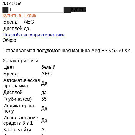
43 400
₽
Купить
-
+
Купить в 1 клик
Бренд
AEG
Дисплей
да
Подробные характеристики
Обзор
Встраиваемая посудомоечная машина Aeg FSS 5360 XZ.
Характеристики
Цвет
белый
Бренд
AEG
Автоматическая
Да
программа
Дисплей
да
Глубина (см)
55
Индикатор на
Да
полу
Использование
Да
средств 3 в 1
Класс мойки
A