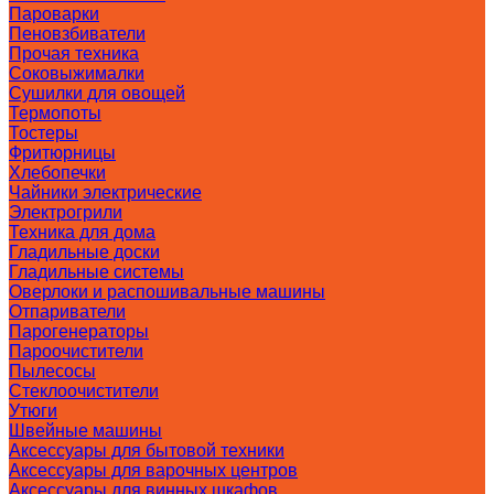
Пароварки
Пеновзбиватели
Прочая техника
Соковыжималки
Сушилки для овощей
Термопоты
Тостеры
Фритюрницы
Хлебопечки
Чайники электрические
Электрогрили
Техника для дома
Гладильные доски
Гладильные системы
Оверлоки и распошивальные машины
Отпариватели
Парогенераторы
Пароочистители
Пылесосы
Стеклоочистители
Утюги
Швейные машины
Аксессуары для бытовой техники
Аксессуары для варочных центров
Аксессуары для винных шкафов