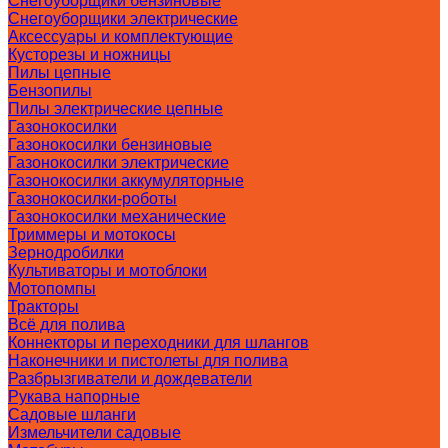
Снегоуборщики бензиновые
Снегоуборщики электрические
Аксессуары и комплектующие
Кусторезы и ножницы
Пилы цепные
Бензопилы
Пилы электрические цепные
Газонокосилки
Газонокосилки бензиновые
Газонокосилки электрические
Газонокосилки аккумуляторные
Газонокосилки-роботы
Газонокосилки механические
Триммеры и мотокосы
Зернодробилки
Культиваторы и мотоблоки
Мотопомпы
Тракторы
Всё для полива
Коннекторы и переходники для шлангов
Наконечники и пистолеты для полива
Разбрызгиватели и дождеватели
Рукава напорные
Садовые шланги
Измельчители садовые