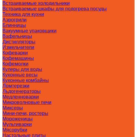
Встраиваемые холодильники
Встраиваемые шкафы для подогрева посуды
Техника для кухни
Аэрогрили
Блинницы
Вакуумные упаковщики
Вафельницы
Дистилляторы
Измельчители
Кофеварки
Кофемашины
Кофемолки
Кулеры для воды
Кухонные весы
Кухонные комбайны
Ломтерезки
Льдогенераторы
Медленноварки
Микроволновые печи
Миксеры
Мини-печи, ростеры
Мороженицы
Мультиварки
Мясорубки
Настольные плиты