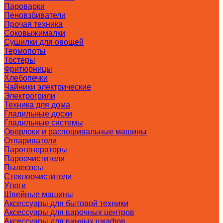
Пароварки
Пеновзбиватели
Прочая техника
Соковыжималки
Сушилки для овощей
Термопоты
Тостеры
Фритюрницы
Хлебопечки
Чайники электрические
Электрогрили
Техника для дома
Гладильные доски
Гладильные системы
Оверлоки и распошивальные машины
Отпариватели
Парогенераторы
Пароочистители
Пылесосы
Стеклоочистители
Утюги
Швейные машины
Аксессуары для бытовой техники
Аксессуары для варочных центров
Аксессуары для винных шкафов