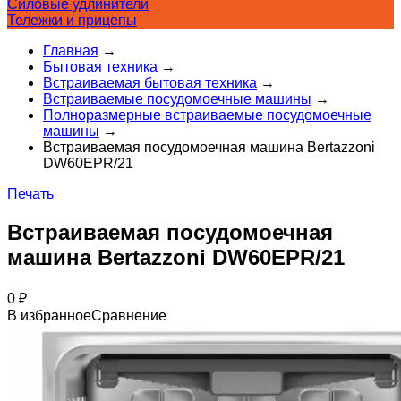
Силовые удлинители
Тележки и прицепы
Главная
→
Бытовая техника
→
Встраиваемая бытовая техника
→
Встраиваемые посудомоечные машины
→
Полноразмерные встраиваемые посудомоечные
машины
→
Встраиваемая посудомоечная машина Bertazzoni
DW60EPR/21
Печать
Встраиваемая посудомоечная
машина Bertazzoni DW60EPR/21
0
₽
В избранное
Сравнение