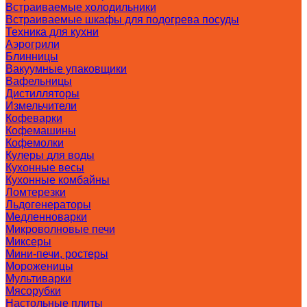
Встраиваемые холодильники
Встраиваемые шкафы для подогрева посуды
Техника для кухни
Аэрогрили
Блинницы
Вакуумные упаковщики
Вафельницы
Дистилляторы
Измельчители
Кофеварки
Кофемашины
Кофемолки
Кулеры для воды
Кухонные весы
Кухонные комбайны
Ломтерезки
Льдогенераторы
Медленноварки
Микроволновые печи
Миксеры
Мини-печи, ростеры
Мороженицы
Мультиварки
Мясорубки
Настольные плиты