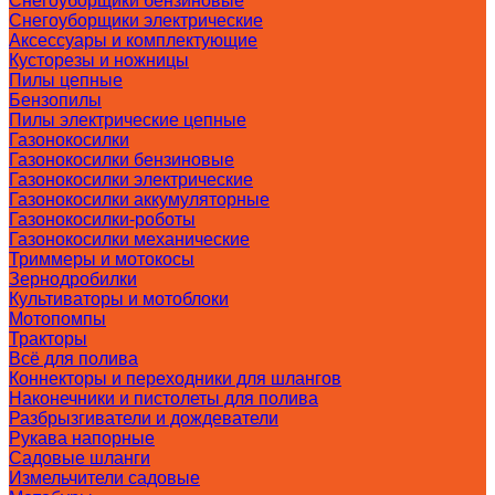
Снегоуборщики бензиновые
Снегоуборщики электрические
Аксессуары и комплектующие
Кусторезы и ножницы
Пилы цепные
Бензопилы
Пилы электрические цепные
Газонокосилки
Газонокосилки бензиновые
Газонокосилки электрические
Газонокосилки аккумуляторные
Газонокосилки-роботы
Газонокосилки механические
Триммеры и мотокосы
Зернодробилки
Культиваторы и мотоблоки
Мотопомпы
Тракторы
Всё для полива
Коннекторы и переходники для шлангов
Наконечники и пистолеты для полива
Разбрызгиватели и дождеватели
Рукава напорные
Садовые шланги
Измельчители садовые