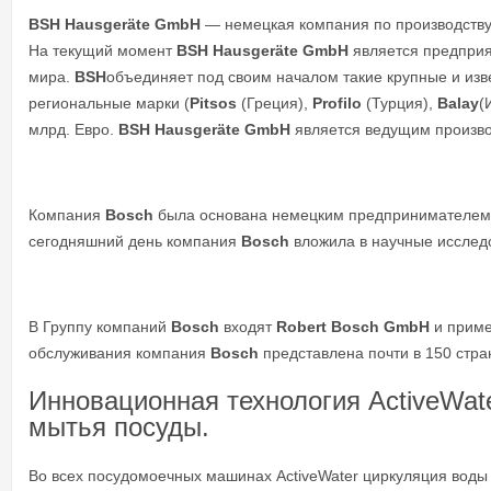
BSH Hausgeräte GmbH
— немецкая компания по производству
На текущий момент
BSH Hausgeräte GmbH
является предпри
мира.
BSH
объединяет под своим началом такие крупные и изв
региональные марки (
Pitsos
(Греция),
Profilo
(Турция),
Balay
(
млрд. Евро.
BSH Hausgeräte GmbH
является ведущим произво
Компания
Bosch
была основана немецким предпринимателем и
сегодняшний день компания
Bosch
вложила в научные исследо
В Группу компаний
Bosch
входят
Robert Bosch GmbH
и приме
обслуживания компания
Bosch
представлена почти в 150 стра
Инновационная технология ActiveWa
мытья посуды.
Во всех посудомоечных машинах ActiveWater циркуляция воды о