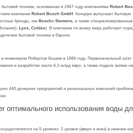
 бытовой техники, основанная в 1967 году компаниями
Robert Bo
ятием компании
Robert Bosch GmbH
. Концерн выпускает бытовую 
естные бренды, как
Bosch
и
Siemens,
а также специализированные
Испания),
Lynx, Coldex
). В компании по всему миру работают поряд
дителем бытовой техники в Европе.
 инженером Робертом Бошем в 1886 году. Первоначальный штат ф
вания и разработки около 6,3 млрд евро, а также подала заявки н
рно 440 дочерних предприятий и региональных компаний приблизи
нах.
ter оптимального использования воды 
существляется на 5 уровнях: 2 уровня (вверх и вниз) в нижнем кор