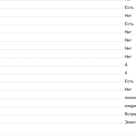
Есть
Нет
Есть
Нет
Нет
Нет
Нет
A
4
Есть
Нет
полно
конде
Встра
Элект