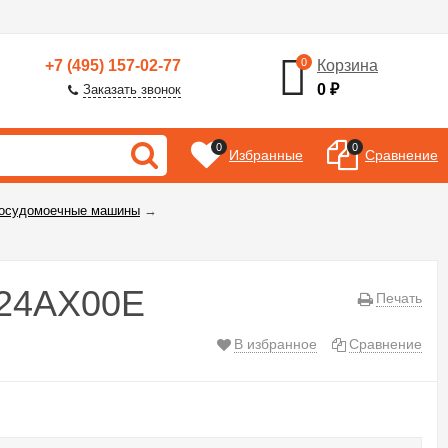
0
+7 (495) 157-02-77
Корзина
0
₽
Заказать звонок
0
0
Избранные
Сравнение
посудомоечные машины
→
 24AX00E
Печать
В избранное
Сравнение