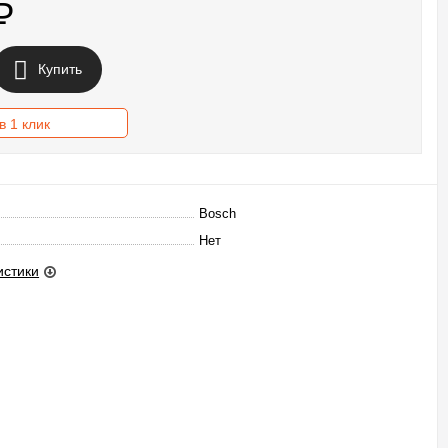
₽
Купить
в 1 клик
Bosch
Нет
истики