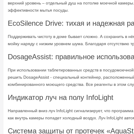
верхний уровень – отдельный душ на потолке моечной камеры.
эффективности мытья посуды.
EcoSilence Drive: тихая и надежная р
Поддерживать чистоту в доме бывает сложно. А сохранить в н
мойку наряду с низким уровнем шума. Благодаря отсутствию т
DosageAssist: правильное использов
При использовании таблетированных средств в посудомоечной 
решить DosageAssist - специальный контейнер, расположенный 
комбинированного моющего средства. Все реагенты в этом слу
Индикатор луч на полу InfoLight
Направленный вниз луч InfoLight сигнализирует, что програм
как внутрь камеры попадет холодный воздух. Луч InfoLight ав
Система защиты от протечек «AquaS