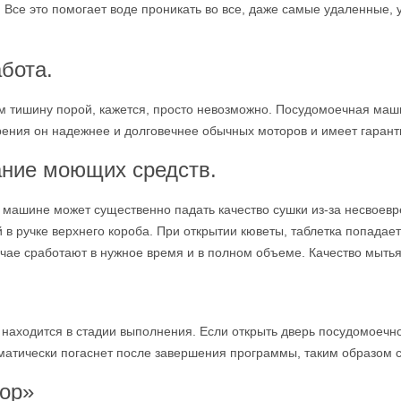
 Все это помогает воде проникать во все, даже самые удаленные,
абота.
ём тишину порой, кажется, просто невозможно. Посудомоечная маш
рения он надежнее и долговечнее обычных моторов и имеет гаранти
ание моющих средств.
машине может существенно падать качество сушки из-за несвоевр
в ручке верхнего короба. При открытии кюветы, таблетка попадает
чае сработают в нужное время и в полном объеме. Качество мытья
ма находится в стадии выполнения. Если открыть дверь посудомоеч
томатически погаснет после завершения программы, таким образом
top»