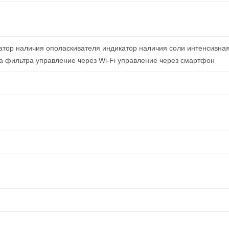
атор наличия ополаскивателя индикатор наличия соли интенсивн
а фильтра управление через Wi-Fi управление через смартфон