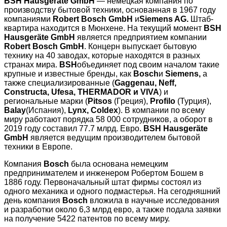
BSH Hausgeräte GmbH
— немецкая компания по
производству бытовой техники, основанная в 1967 году
компаниями
Robert Bosch GmbH
и
Siemens AG.
Штаб-
квартира находится в Мюнхене. На текущий момент
BSH
Hausgeräte GmbH
является предприятием компании
Robert Bosch GmbH
. Концерн выпускает бытовую
технику на 40 заводах, которые находятся в разных
странах мира.
BSH
объединяет под своим началом такие
крупные и известные бренды, как
Bosch
и
Siemens,
а
также специализированные (
Gaggenau, Neff,
Constructa, Ufesa, THERMADOR и VIVA
) и
региональные марки (
Pitsos
(Греция),
Profilo
(Турция),
Balay
(Испания),
Lynx, Coldex
). В компании по всему
миру работают порядка 58 000 сотрудников, а оборот в
2019 году составил 77.7 млрд. Евро.
BSH Hausgeräte
GmbH
является ведущим производителем бытовой
техники в Европе.
Компания
Bosch
была основана немецким
предпринимателем и инженером Робертом Бошем в
1886 году. Первоначальный штат фирмы состоял из
одного механика и одного подмастерья. На сегодняшний
день компания
Bosch
вложила в научные исследования
и разработки около 6,3 млрд евро, а также подала заявки
на получение 5422 патентов по всему миру.