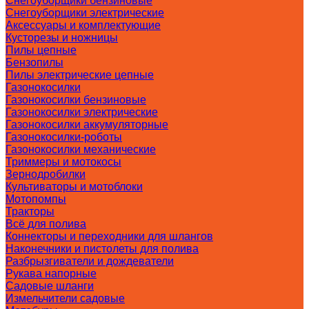
Снегоуборщики бензиновые
Снегоуборщики электрические
Аксессуары и комплектующие
Кусторезы и ножницы
Пилы цепные
Бензопилы
Пилы электрические цепные
Газонокосилки
Газонокосилки бензиновые
Газонокосилки электрические
Газонокосилки аккумуляторные
Газонокосилки-роботы
Газонокосилки механические
Триммеры и мотокосы
Зернодробилки
Культиваторы и мотоблоки
Мотопомпы
Тракторы
Всё для полива
Коннекторы и переходники для шлангов
Наконечники и пистолеты для полива
Разбрызгиватели и дождеватели
Рукава напорные
Садовые шланги
Измельчители садовые