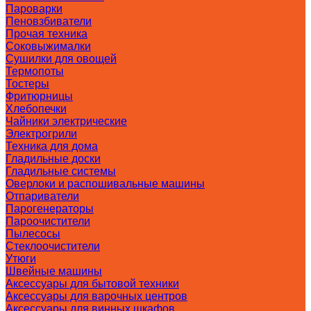
Пароварки
Пеновзбиватели
Прочая техника
Соковыжималки
Сушилки для овощей
Термопоты
Тостеры
Фритюрницы
Хлебопечки
Чайники электрические
Электрогрили
Техника для дома
Гладильные доски
Гладильные системы
Оверлоки и распошивальные машины
Отпариватели
Парогенераторы
Пароочистители
Пылесосы
Стеклоочистители
Утюги
Швейные машины
Аксессуары для бытовой техники
Аксессуары для варочных центров
Аксессуары для винных шкафов