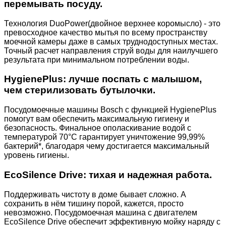
перемывать посуду.
Технология DuoPower(двойное верхнее коромысло) - это
превосходное качество мытья по всему пространству
моечной камеры даже в самых труднодоступных местах.
Точный расчет направления струй воды для наилучшего
результата при минимальном потреблении воды.
HygienePlus: лучше поспать с малышом,
чем стерилизовать бутылочки.
Посудомоечные машины Bosch с функцией HygienePlus
помогут вам обеспечить максимальную гигиену и
безопасность. Финальное ополаскивание водой с
температурой 70°C гарантирует уничтожение 99,99%
бактерий*, благодаря чему достигается максимальный
уровень гигиены.
EcoSilence Drive: тихая и надежная работа.
Поддерживать чистоту в доме бывает сложно. А
сохранить в нём тишину порой, кажется, просто
невозможно. Посудомоечная машина с двигателем
EcoSilence Drive обеспечит эффективную мойку наряду с