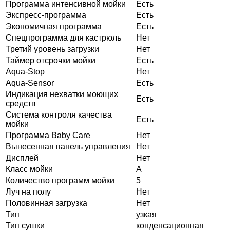
Программа интенсивной мойки
Есть
Экспресс-программа
Есть
Экономичная программа
Есть
Спецпрограмма для кастрюль
Нет
Третий уровень загрузки
Нет
Таймер отсрочки мойки
Есть
Aqua-Stop
Нет
Aqua-Sensor
Есть
Индикация нехватки моющих
Есть
средств
Система контроля качества
Есть
мойки
Программа Baby Care
Нет
Вынесенная панель управления
Нет
Дисплей
Нет
Класс мойки
A
Количество программ мойки
5
Луч на полу
Нет
Половинная загрузка
Нет
Тип
узкая
Тип сушки
конденсационная