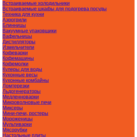
Встраиваемые холодильники
Встраиваемые шкафы для подогрева посуды
Техника для кухни
Аэрогрили
Блинницы
Вакуумные упаковщики
Вафельницы
Дистилляторы
Измельчители
Кофеварки
Кофемашины
Кофемолки
Кулеры для воды
Кухонные весы
Кухонные комбайны
Ломтерезки
Льдогенераторы
Медленноварки
Микроволновые печи
Миксеры
Мини-печи, ростеры
Мороженицы
Мультиварки
Мясорубки
Настольные плиты