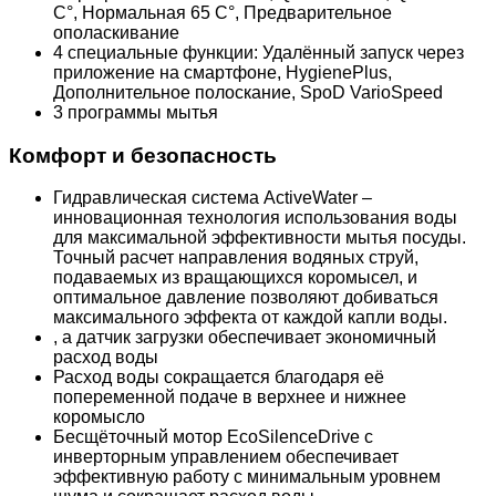
C°, Нормальная 65 C°, Предварительное
ополаскивание
4 специальные функции: Удалённый запуск через
приложение на смартфоне, HygienePlus,
Дополнительное полоскание, SpoD VarioSpeed
3 программы мытья
Комфорт и безопасность
Гидравлическая система ActiveWater –
инновационная технология использования воды
для максимальной эффективности мытья посуды.
Точный расчет направления водяных струй,
подаваемых из вращающихся коромысел, и
оптимальное давление позволяют добиваться
максимального эффекта от каждой капли воды.
, а датчик загрузки обеспечивает экономичный
расход воды
Расход воды сокращается благодаря её
попеременной подаче в верхнее и нижнее
коромысло
Бесщёточный мотор EcoSilenceDrive с
инверторным управлением обеспечивает
эффективную работу с минимальным уровнем