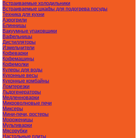
Встраиваемые холодильники
Встраиваемые шкафы для подогрева посуды
Техника для кухни
Аэрогрили
Блинницы
Вакуумные упаковщики
Вафельницы
Дистилляторы
Измельчители
Кофеварки
Кофемашины
Кофемолки
Кулеры для воды
Кухонные весы
Кухонные комбайны
Ломтерезки
Льдогенераторы
Медленноварки
Микроволновые печи
Миксеры
Мини-печи, ростеры
Мороженицы
Мультиварки
Мясорубки
Настольные плиты