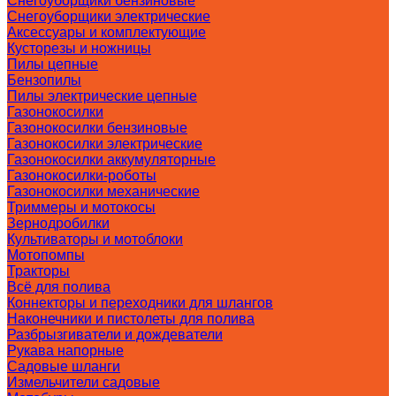
Снегоуборщики бензиновые
Снегоуборщики электрические
Аксессуары и комплектующие
Кусторезы и ножницы
Пилы цепные
Бензопилы
Пилы электрические цепные
Газонокосилки
Газонокосилки бензиновые
Газонокосилки электрические
Газонокосилки аккумуляторные
Газонокосилки-роботы
Газонокосилки механические
Триммеры и мотокосы
Зернодробилки
Культиваторы и мотоблоки
Мотопомпы
Тракторы
Всё для полива
Коннекторы и переходники для шлангов
Наконечники и пистолеты для полива
Разбрызгиватели и дождеватели
Рукава напорные
Садовые шланги
Измельчители садовые