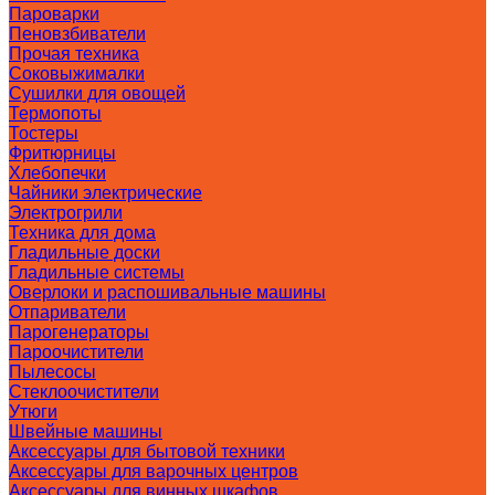
Пароварки
Пеновзбиватели
Прочая техника
Соковыжималки
Сушилки для овощей
Термопоты
Тостеры
Фритюрницы
Хлебопечки
Чайники электрические
Электрогрили
Техника для дома
Гладильные доски
Гладильные системы
Оверлоки и распошивальные машины
Отпариватели
Парогенераторы
Пароочистители
Пылесосы
Стеклоочистители
Утюги
Швейные машины
Аксессуары для бытовой техники
Аксессуары для варочных центров
Аксессуары для винных шкафов