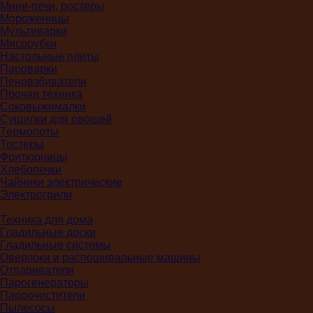
Мини-печи, ростеры
Мороженицы
Мультиварки
Мясорубки
Настольные плиты
Пароварки
Пеновзбиватели
Прочая техника
Соковыжималки
Сушилки для овощей
Термопоты
Тостеры
Фритюрницы
Хлебопечки
Чайники электрические
Электрогрили
Техника для дома
Гладильные доски
Гладильные системы
Оверлоки и распошивальные машины
Отпариватели
Парогенераторы
Пароочистители
Пылесосы