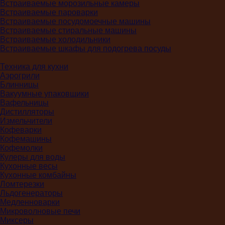
Встраиваемые морозильные камеры
Встраиваемые пароварки
Встраиваемые посудомоечные машины
Встраиваемые стиральные машины
Встраиваемые холодильники
Встраиваемые шкафы для подогрева посуды
Техника для кухни
Аэрогрили
Блинницы
Вакуумные упаковщики
Вафельницы
Дистилляторы
Измельчители
Кофеварки
Кофемашины
Кофемолки
Кулеры для воды
Кухонные весы
Кухонные комбайны
Ломтерезки
Льдогенераторы
Медленноварки
Микроволновые печи
Миксеры