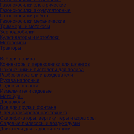
Газонокосилки электрические
Газонокосилки аккумуляторные
Газонокосилки-роботы
Газонокосилки механические
Триммеры и мотокосы
Зернодробилки
Культиваторы и мотоблоки
Мотопомпы
Тракторы
Всё для полива
Коннекторы и переходники для шлангов
Наконечники и пистолеты для полива
Разбрызгиватели и дождеватели
Рукава напорные
Садовые шланги
Измельчители садовые
Мотобуры
Дровоколы
Все для пруда и фонтана
Специализированная техника
Скарификаторы, вертикуттеры и аэраторы
Садовые пылесосы и воздуходувки
Двигатели для садовой техники