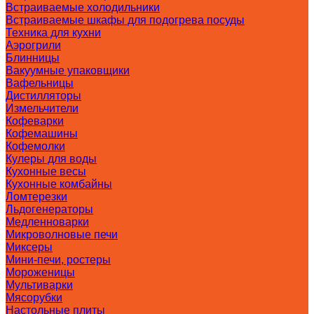
Встраиваемые холодильники
Встраиваемые шкафы для подогрева посуды
Техника для кухни
Аэрогрили
Блинницы
Вакуумные упаковщики
Вафельницы
Дистилляторы
Измельчители
Кофеварки
Кофемашины
Кофемолки
Кулеры для воды
Кухонные весы
Кухонные комбайны
Ломтерезки
Льдогенераторы
Медленноварки
Микроволновые печи
Миксеры
Мини-печи, ростеры
Мороженицы
Мультиварки
Мясорубки
Настольные плиты