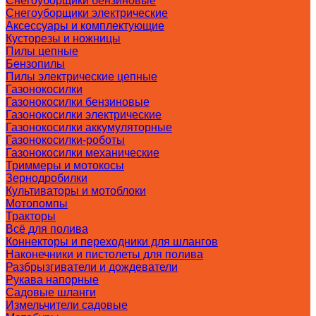
Снегоуборщики бензиновые
Снегоуборщики электрические
Аксессуары и комплектующие
Кусторезы и ножницы
Пилы цепные
Бензопилы
Пилы электрические цепные
Газонокосилки
Газонокосилки бензиновые
Газонокосилки электрические
Газонокосилки аккумуляторные
Газонокосилки-роботы
Газонокосилки механические
Триммеры и мотокосы
Зернодробилки
Культиваторы и мотоблоки
Мотопомпы
Тракторы
Всё для полива
Коннекторы и переходники для шлангов
Наконечники и пистолеты для полива
Разбрызгиватели и дождеватели
Рукава напорные
Садовые шланги
Измельчители садовые