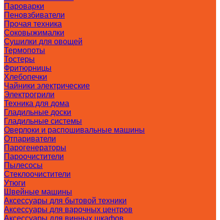
Пароварки
Пеновзбиватели
Прочая техника
Соковыжималки
Сушилки для овощей
Термопоты
Тостеры
Фритюрницы
Хлебопечки
Чайники электрические
Электрогрили
Техника для дома
Гладильные доски
Гладильные системы
Оверлоки и распошивальные машины
Отпариватели
Парогенераторы
Пароочистители
Пылесосы
Стеклоочистители
Утюги
Швейные машины
Аксессуары для бытовой техники
Аксессуары для варочных центров
Аксессуары для винных шкафов