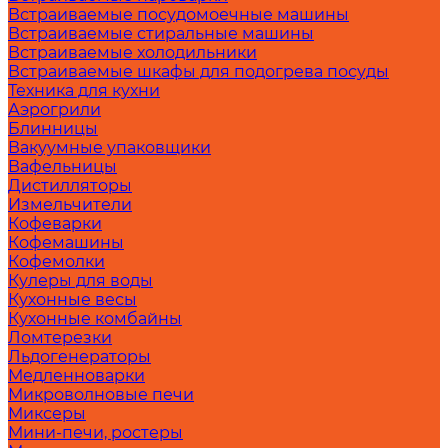
Встраиваемые посудомоечные машины
Встраиваемые стиральные машины
Встраиваемые холодильники
Встраиваемые шкафы для подогрева посуды
Техника для кухни
Аэрогрили
Блинницы
Вакуумные упаковщики
Вафельницы
Дистилляторы
Измельчители
Кофеварки
Кофемашины
Кофемолки
Кулеры для воды
Кухонные весы
Кухонные комбайны
Ломтерезки
Льдогенераторы
Медленноварки
Микроволновые печи
Миксеры
Мини-печи, ростеры