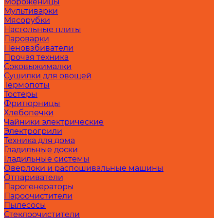
Мороженицы
Мультиварки
Мясорубки
Настольные плиты
Пароварки
Пеновзбиватели
Прочая техника
Соковыжималки
Сушилки для овощей
Термопоты
Тостеры
Фритюрницы
Хлебопечки
Чайники электрические
Электрогрили
Техника для дома
Гладильные доски
Гладильные системы
Оверлоки и распошивальные машины
Отпариватели
Парогенераторы
Пароочистители
Пылесосы
Стеклоочистители