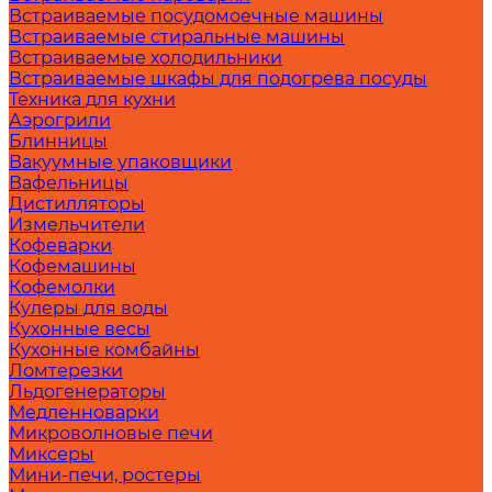
Встраиваемые посудомоечные машины
Встраиваемые стиральные машины
Встраиваемые холодильники
Встраиваемые шкафы для подогрева посуды
Техника для кухни
Аэрогрили
Блинницы
Вакуумные упаковщики
Вафельницы
Дистилляторы
Измельчители
Кофеварки
Кофемашины
Кофемолки
Кулеры для воды
Кухонные весы
Кухонные комбайны
Ломтерезки
Льдогенераторы
Медленноварки
Микроволновые печи
Миксеры
Мини-печи, ростеры