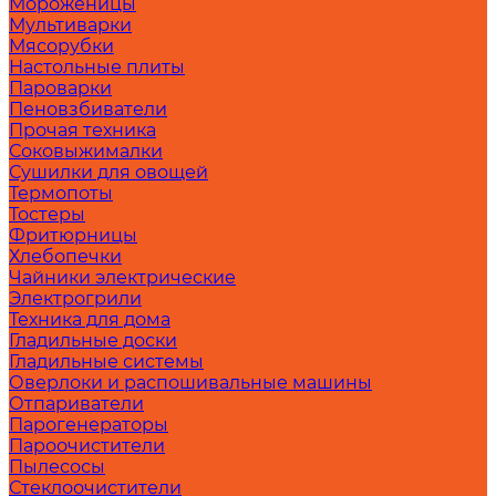
Мороженицы
Мультиварки
Мясорубки
Настольные плиты
Пароварки
Пеновзбиватели
Прочая техника
Соковыжималки
Сушилки для овощей
Термопоты
Тостеры
Фритюрницы
Хлебопечки
Чайники электрические
Электрогрили
Техника для дома
Гладильные доски
Гладильные системы
Оверлоки и распошивальные машины
Отпариватели
Парогенераторы
Пароочистители
Пылесосы
Стеклоочистители