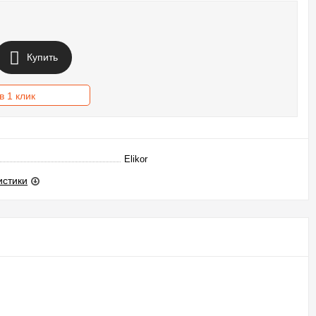
Купить
в 1 клик
Elikor
истики