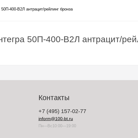
 50П-400-В2Л антрацит/рейлинг бронза
нтегра 50П-400-В2Л антрацит/рей
Контакты
+7 (495) 157-02-77
inform@100-bt.ru
Пн—Вс10:00—19:00