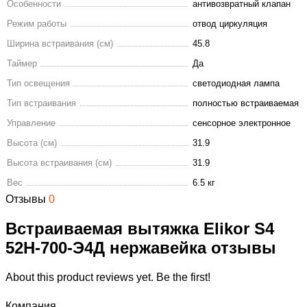
Особенности
антивозвратный клапан
Режим работы
отвод циркуляция
Ширина встраивания (см)
45.8
Таймер
Да
Тип освещения
светодиодная лампа
Тип встраивания
полностью встраиваемая
Управление
сенсорное электронное
Высота (см)
31.9
Высота встраивания (см)
31.9
Вес
6.5 кг
Отзывы
0
Встраиваемая вытяжка Elikor S4
52Н-700-Э4Д нержавейка отзывы
About this product reviews yet. Be the first!
Компания