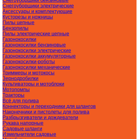
Снегоуборщики бензиновые
Снегоуборщики электрические
Аксессуары и комплектующие
Кусторезы и ножницы
Пилы цепные
Бензопилы
Пилы электрические цепные
Газонокосилки
Газонокосилки бензиновые
Газонокосилки электрические
Газонокосилки аккумуляторные
Газонокосилки-роботы
Газонокосилки механические
Триммеры и мотокосы
Зернодробилки
Культиваторы и мотоблоки
Мотопомпы
Тракторы
Всё для полива
Коннекторы и переходники для шлангов
Наконечники и пистолеты для полива
Разбрызгиватели и дождеватели
Рукава напорные
Садовые шланги
Измельчители садовые