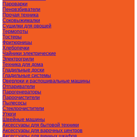
Пароварки
Пеновзбиватели
Прочая техника
Соковыжималки
Сушилки для овощей
Термопоты
Тостеры
Фритюрницы
Хлебопечки
Чайники электрические
Электрогрили
Техника для дома
Гладильные доски
Гладильные системы
Оверлоки и распошивальные машины
Отпариватели
Парогенераторы
Пароочистители
Пылесосы
Стеклоочистители
Утюги
Швейные машины
Аксессуары для бытовой техники
Аксессуары для варочных центров
Аксессуары для винных шкафов