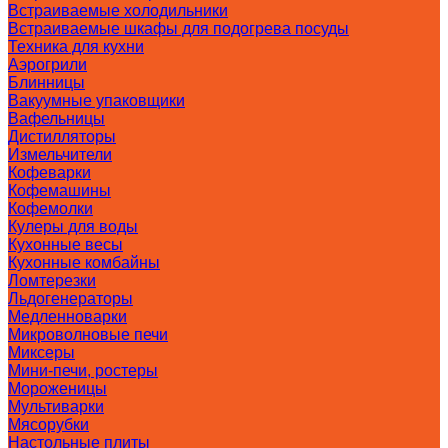
Встраиваемые холодильники
Встраиваемые шкафы для подогрева посуды
Техника для кухни
Аэрогрили
Блинницы
Вакуумные упаковщики
Вафельницы
Дистилляторы
Измельчители
Кофеварки
Кофемашины
Кофемолки
Кулеры для воды
Кухонные весы
Кухонные комбайны
Ломтерезки
Льдогенераторы
Медленноварки
Микроволновые печи
Миксеры
Мини-печи, ростеры
Мороженицы
Мультиварки
Мясорубки
Настольные плиты