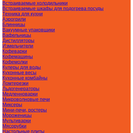
Встраиваемые холодильники
Встраиваемые шкафы для подогрева посуды
Техника для кухни
Аэрогрили
Блинницы
Вакуумные упаковщики
Вафельницы
Дистилляторы
Измельчители
Кофеварки
Кофемашины
Кофемолки
Кулеры для воды
Кухонные весы
Кухонные комбайны
Ломтерезки
Льдогенераторы
Медленноварки
Микроволновые печи
Миксеры
Мини-печи, ростеры
Мороженицы
Мультиварки
Мясорубки
Настольные плиты