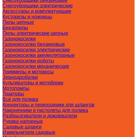
Снегоуборщики бензиновые
Снегоуборщики электрические
Аксессуары и комплектующие
Кусторезы и ножницы
Пилы цепные
Бензопилы
Пилы электрические цепные
Газонокосилки
Газонокосилки бензиновые
Газонокосилки электрические
Газонокосилки аккумуляторные
Газонокосилки-роботы
Газонокосилки механические
Триммеры и мотокосы
Зернодробилки
Культиваторы и мотоблоки
Мотопомпы
Тракторы
Всё для полива
Коннекторы и переходники для шлангов
Наконечники и пистолеты для полива
Разбрызгиватели и дождеватели
Рукава напорные
Садовые шланги
Измельчители садовые