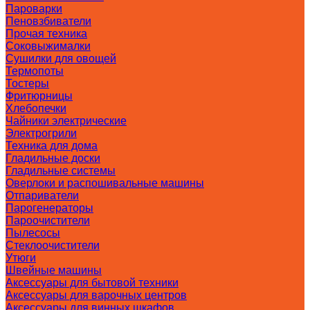
Пароварки
Пеновзбиватели
Прочая техника
Соковыжималки
Сушилки для овощей
Термопоты
Тостеры
Фритюрницы
Хлебопечки
Чайники электрические
Электрогрили
Техника для дома
Гладильные доски
Гладильные системы
Оверлоки и распошивальные машины
Отпариватели
Парогенераторы
Пароочистители
Пылесосы
Стеклоочистители
Утюги
Швейные машины
Аксессуары для бытовой техники
Аксессуары для варочных центров
Аксессуары для винных шкафов