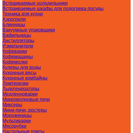
Встраиваемые холодильники
Встраиваемые шкафы для подогрева посуды
Техника для кухни
Аэрогрили
Блинницы
Вакуумные упаковщики
Вафельницы
Дистилляторы
Измельчители
Кофеварки
Кофемашины
Кофемолки
Кулеры для воды
Кухонные весы
Кухонные комбайны
Ломтерезки
Льдогенераторы
Медленноварки
Микроволновые печи
Миксеры
Мини-печи, ростеры
Мороженицы
Мультиварки
Мясорубки
Настольные плиты