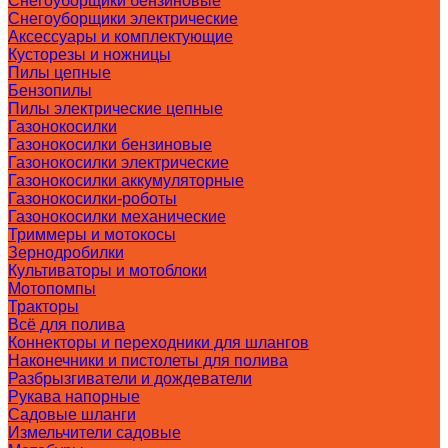
Снегоуборщики бензиновые
Снегоуборщики электрические
Аксессуары и комплектующие
Кусторезы и ножницы
Пилы цепные
Бензопилы
Пилы электрические цепные
Газонокосилки
Газонокосилки бензиновые
Газонокосилки электрические
Газонокосилки аккумуляторные
Газонокосилки-роботы
Газонокосилки механические
Триммеры и мотокосы
Зернодробилки
Культиваторы и мотоблоки
Мотопомпы
Тракторы
Всё для полива
Коннекторы и переходники для шлангов
Наконечники и пистолеты для полива
Разбрызгиватели и дождеватели
Рукава напорные
Садовые шланги
Измельчители садовые