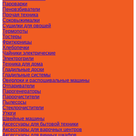
Пароварки
Пеновзбиватели
Прочая техника
Соковыжималки
Сушилки для овощей
Термопоты
Тостеры
Фритюрницы
Хлебопечки
Чайники электрические
Электрогрили
Техника для дома
Гладильные доски
Гладильные системы
Оверлоки и распошивальные машины
Отпариватели
Парогенераторы
Пароочистители
Пылесосы
Стеклоочистители
Утюги
Швейные машины
Аксессуары для бытовой техники
Аксессуары для варочных центров
Аксессуары для винных шкафов