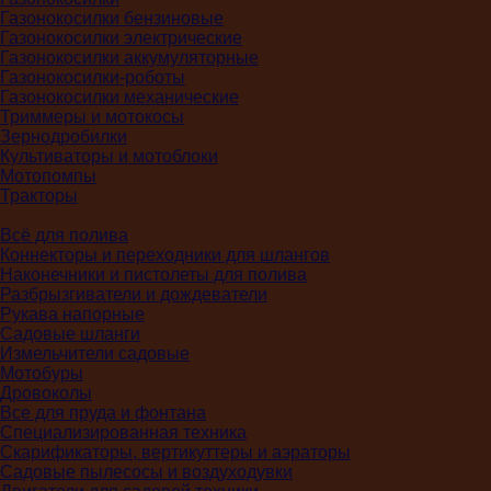
Газонокосилки бензиновые
Газонокосилки электрические
Газонокосилки аккумуляторные
Газонокосилки-роботы
Газонокосилки механические
Триммеры и мотокосы
Зернодробилки
Культиваторы и мотоблоки
Мотопомпы
Тракторы
Всё для полива
Коннекторы и переходники для шлангов
Наконечники и пистолеты для полива
Разбрызгиватели и дождеватели
Рукава напорные
Садовые шланги
Измельчители садовые
Мотобуры
Дровоколы
Все для пруда и фонтана
Специализированная техника
Скарификаторы, вертикуттеры и аэраторы
Садовые пылесосы и воздуходувки